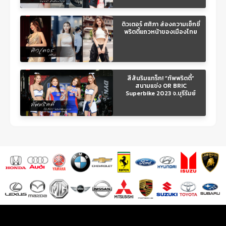
ติวเตอร์ ศศิภา ส่องความเซ็กซี่
พริตตี้แถวหน้าของเมืองไทย
สีสันริมแทร็ก! “ทัพพริตตี้”
สนามแข่ง OR BRIC
Superbike 2023 จ.บุรีรัมย์