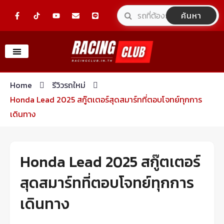
Skip
F
Y
E
L
ค้นหา
a
o
n
i
to
c
u
v
n
e
t
e
e
content
b
u
l
o
b
o
o
e
p
k
e
-
f
Home
รีวิวรถใหม่
Honda Lead 2025 สกู๊ตเตอร์สุดสมาร์ทที่ตอบโจทย์ทุกการ
เดินทาง
Honda Lead 2025 สกู๊ตเตอร์
สุดสมาร์ทที่ตอบโจทย์ทุกการ
เดินทาง