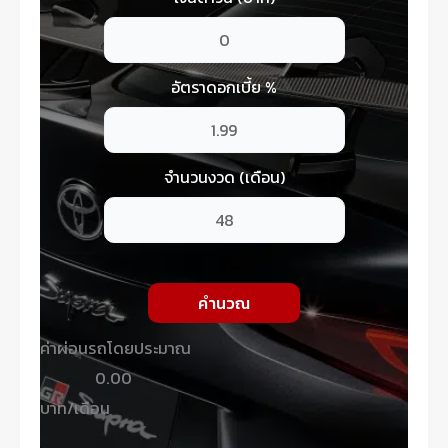
อัตราดอกเบี้ย %
จำนวนงวด (เดือน)
คำนวณ
ค่าผ่อนรถโดยประมาณ
0.00
บาท/เดือน