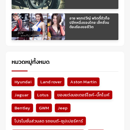
อาย พรทปวีญ์ พริตตี้ตัวท็อ
ปอีกหนึ่งของไทย เซ็กซี่จน
ต้องร้องขอชีวิต
หมวดหมู่ทั้งหมด
Hyundai
Land rover
Aston Martin
Jaguar
Lotus
ของแต่งมอเตอร์ไซค์-บิ๊กไบค์
Bentley
GWM
Jeep
โปรโมชั่นส่วนลด รถยนต์-ซุปเปอร์คาร์