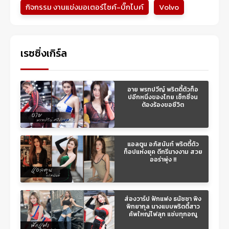
กิจกรรม งานแข่งมอเตอร์ไซค์-บิ๊กไบค์
Volvo
เรซซิ่งเกิร์ล
อาย พรทปวีญ์ พริตตี้ตัวท็อ
ปอีกหนึ่งของไทย เซ็กซี่จน
ต้องร้องขอชีวิต
แอลตูน อภัสนันท์ พริตตี้ตัว
ท็อปแห่งยุค ดีกรีนางงาม สวย
ออร่าพุ่ง !!
ส่องวาร์ป ฟักแฟง ธนัชชา พิง
พิทยากุล นางแบบพริตตี้สาว
คัพใหญ่ไฟลุก แซ่บทุกอณู