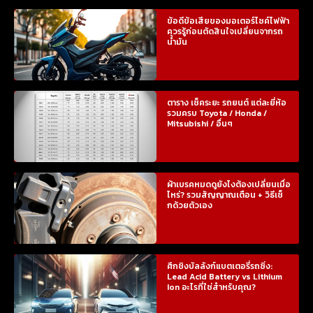
ข้อดีข้อเสียของมอเตอร์ไซค์ไฟฟ้า
ควรรู้ก่อนตัดสินใจเปลี่ยนจากรถ
น้ำมัน
ตาราง เช็คระยะ รถยนต์ แต่ละยี่ห้อ
รวมครบ Toyota / Honda /
Mitsubishi / อื่นๆ
ผ้าเบรคหมดดูยังไงต้องเปลี่ยนเมื่อ
ไหร่? รวมสัญญาณเตือน + วิธีเช็
กด้วยตัวเอง
ศึกชิงบัลลังก์แบตเตอรี่รถซิ่ง:
Lead Acid Battery vs Lithium
Ion อะไรที่ใช่สำหรับคุณ?