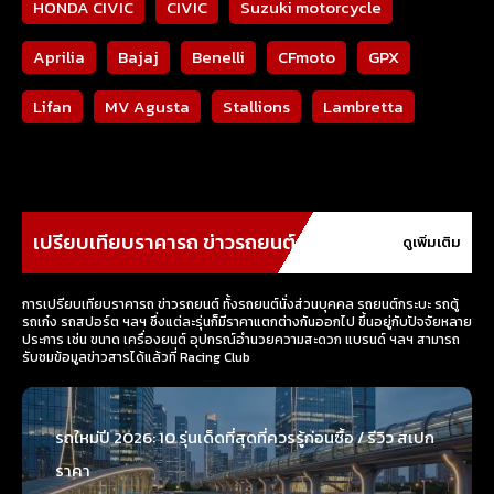
HONDA CIVIC
CIVIC
Suzuki motorcycle
Aprilia
Bajaj
Benelli
CFmoto
GPX
Lifan
MV Agusta
Stallions
Lambretta
เปรียบเทียบราคารถ ข่าวรถยนต์
ดูเพิ่มเติม
การเปรียบเทียบราคารถ ข่าวรถยนต์ ทั้งรถยนต์นั่งส่วนบุคคล รถยนต์กระบะ รถตู้
รถเก๋ง รถสปอร์ต ฯลฯ ซึ่งแต่ละรุ่นก็มีราคาแตกต่างกันออกไป ขึ้นอยู่กับปัจจัยหลาย
ประการ เช่น ขนาด เครื่องยนต์ อุปกรณ์อำนวยความสะดวก แบรนด์ ฯลฯ สามารถ
รับชมข้อมูลข่าวสารได้แล้วที่ Racing Club
รถใหม่ปี 2026: 10 รุ่นเด็ดที่สุดที่ควรรู้ก่อนซื้อ / รีวิว สเปก
ราคา