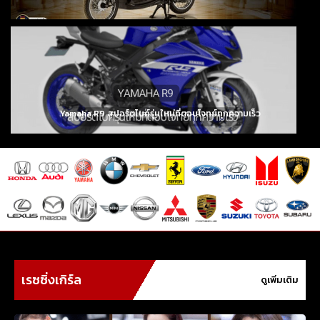
Yamaha R9 สปอร์ตไบค์รุ่นใหม่ที่ตอบโจทย์ทุกความเร็ว
เรซซิ่งเกิร์ล
ดูเพิ่มเติม