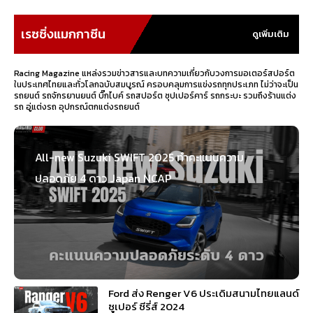
เรซซิ่งแมกกาซีน
ดูเพิ่มเติม
Racing Magazine แหล่งรวมข่าวสารและบทความเกี่ยวกับวงการมอเตอร์สปอร์ต
ในประเทศไทยและทั่วโลกฉบับสมบูรณ์ ครอบคลุมการแข่งรถทุกประเภท ไม่ว่าจะเป็น
รถยนต์ รถจักรยานยนต์ บิ๊กไบค์ รถสปอร์ต ซุปเปอร์คาร์ รถกระบะ รวมถึงร้านแต่ง
รถ อู่แต่งรถ อุปกรณ์ตกแต่งรถยนต์
All-new Suzuki SWIFT 2025 ทำคะแนนความ
ปลอดภัย 4 ดาว Japan NCAP
Ford ส่ง Renger V6 ประเดิมสนามไทยแลนด์
ซูเปอร์ ซีรี่ส์ 2024