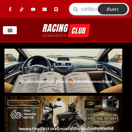
Skip
F
Y
E
L
ค้นหา
a
o
n
i
to
c
u
v
n
e
t
e
e
content
b
u
l
o
b
o
o
e
p
k
e
-
f
คู่มือเตือนภัยกลิ่นในรถ รู้ทันอาการเสียก่อนต้องยกรถเข้าศูนย์
Yamaha Fino 2024 รถสกู๊ตเตอร์สุดชิคที่ตอบโจทย์ทุกการขับขี