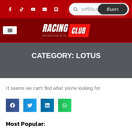
Skip
F
Y
E
L
ค้นหา
a
o
n
i
to
c
u
v
n
e
t
e
e
content
b
u
l
o
b
o
o
e
p
k
e
-
f
CATEGORY: LOTUS
It seems we can't find what you're looking for.
Most Popular: