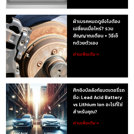
ผ้าเบรคหมดดูยังไงต้อง
เปลี่ยนเมื่อไหร่? รวม
สัญญาณเตือน + วิธีเช็
กด้วยตัวเอง
อ่านเพิ่มเติม »
ศึกชิงบัลลังก์แบตเตอรี่รถ
ซิ่ง: Lead Acid Battery
vs Lithium Ion อะไรที่ใช่
สำหรับคุณ?
อ่านเพิ่มเติม »