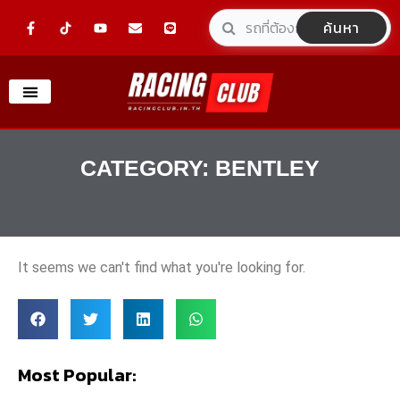
Skip
F
Y
E
L
ค้นหา
a
o
n
i
to
c
u
v
n
e
t
e
e
content
b
u
l
o
b
o
o
e
p
k
e
-
f
CATEGORY: BENTLEY
It seems we can't find what you're looking for.
Most Popular: