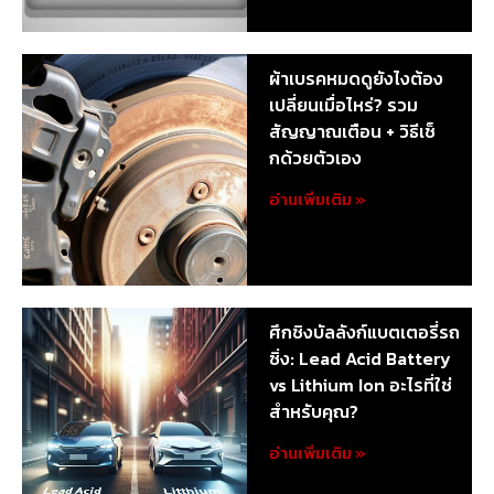
ผ้าเบรคหมดดูยังไงต้อง
เปลี่ยนเมื่อไหร่? รวม
สัญญาณเตือน + วิธีเช็
กด้วยตัวเอง
อ่านเพิ่มเติม »
ศึกชิงบัลลังก์แบตเตอรี่รถ
ซิ่ง: Lead Acid Battery
vs Lithium Ion อะไรที่ใช่
สำหรับคุณ?
อ่านเพิ่มเติม »