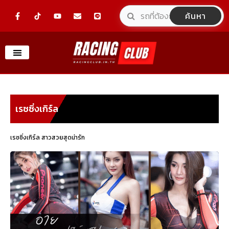
Skip
F
Y
E
L
ค้นหา
a
o
n
i
to
c
u
v
n
e
t
e
e
content
b
u
l
o
b
o
o
e
p
k
e
-
f
เรซซิ่งเกิร์ล
เรซซิ่งเกิร์ล สาวสวยสุดน่ารัก