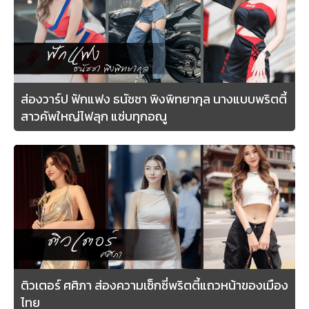
ส่องวาร์ป ฟักแฟง ธนัชชา พิงพิทยากุล นางแบบพริตตี้
สาวคัพใหญ่ไฟลุก แซ่บทุกอณู
ติวเตอร์ ศศิภา ส่องความเซ็กซี่พริตตี้แถวหน้าของเมือง
ไทย