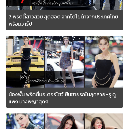
7 พริตตี้สาวสวย สุดฮอต จากโตโยต้าจากประเทศไทย
พร้อมวาร์ป
น้องพั้น พริตตี้มอเตอร์โชว์ ยืนขายรถในลุคสวยหรู ดู
แพง นางพญาสุดๆ