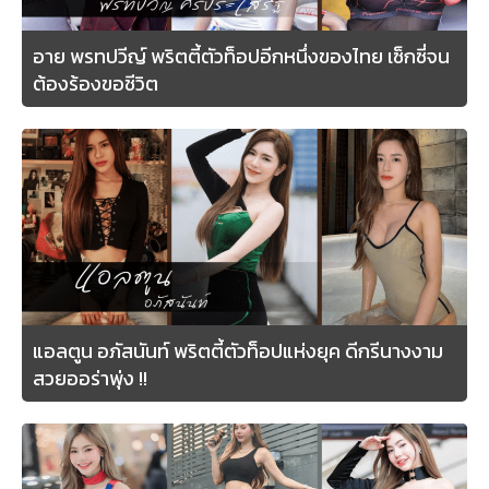
อาย พรทปวีญ์ พริตตี้ตัวท็อปอีกหนึ่งของไทย เซ็กซี่จน
ต้องร้องขอชีวิต
แอลตูน อภัสนันท์ พริตตี้ตัวท็อปแห่งยุค ดีกรีนางงาม
สวยออร่าพุ่ง !!