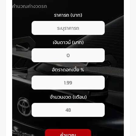
คำนวณค่างวดรถ
ราคารถ (บาท)
เงินดาวน์ (บาท)
อัตราดอกเบี้ย %
จำนวนงวด (เดือน)
คำนวณ