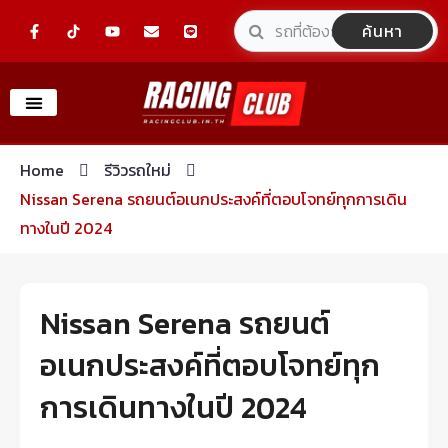
Skip
F
Y
E
L
ค้นหา
a
o
n
i
to
c
u
v
n
e
t
e
e
content
b
u
l
o
b
o
o
e
p
k
e
-
f
Home
รีวิวรถใหม่
Nissan Serena รถยนต์อเนกประสงค์ที่ตอบโจทย์ทุกการเดิน
ทางในปี 2024
Nissan Serena รถยนต์
อเนกประสงค์ที่ตอบโจทย์ทุก
การเดินทางในปี 2024