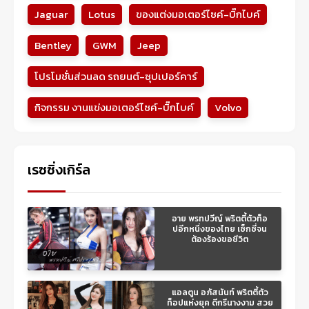
Jaguar
Lotus
ของแต่งมอเตอร์ไซค์-บิ๊กไบค์
Bentley
GWM
Jeep
โปรโมชั่นส่วนลด รถยนต์-ซุปเปอร์คาร์
กิจกรรม งานแข่งมอเตอร์ไซค์-บิ๊กไบค์
Volvo
เรซซิ่งเกิร์ล
อาย พรทปวีญ์ พริตตี้ตัวท็อ
ปอีกหนึ่งของไทย เซ็กซี่จน
ต้องร้องขอชีวิต
แอลตูน อภัสนันท์ พริตตี้ตัว
ท็อปแห่งยุค ดีกรีนางงาม สวย