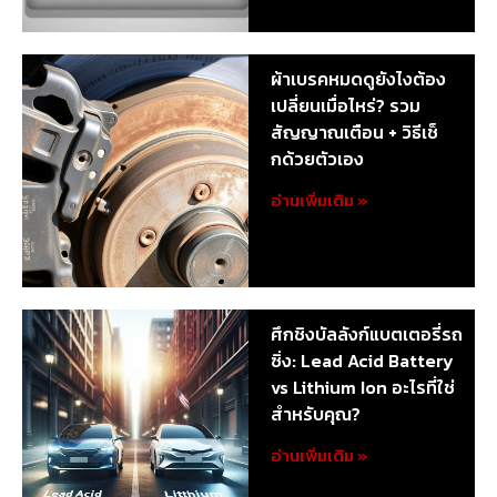
ผ้าเบรคหมดดูยังไงต้อง
เปลี่ยนเมื่อไหร่? รวม
สัญญาณเตือน + วิธีเช็
กด้วยตัวเอง
อ่านเพิ่มเติม »
ศึกชิงบัลลังก์แบตเตอรี่รถ
ซิ่ง: Lead Acid Battery
vs Lithium Ion อะไรที่ใช่
สำหรับคุณ?
อ่านเพิ่มเติม »