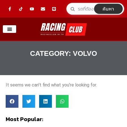
Skip
F
Y
E
L
ค้นหา
a
o
n
i
to
c
u
v
n
e
t
e
e
content
b
u
l
o
b
o
o
e
p
k
e
-
f
CATEGORY: VOLVO
It seems we can't find what you're looking for.
Most Popular: