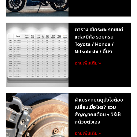
ตาราง เช็คระยะ รถยนต์
แต่ละยี่ห้อ รวมครบ
Toyota / Honda /
Mitsubishi / อื่นๆ
อ่านเพิ่มเติม »
ผ้าเบรคหมดดูยังไงต้อง
เปลี่ยนเมื่อไหร่? รวม
สัญญาณเตือน + วิธีเช็
กด้วยตัวเอง
อ่านเพิ่มเติม »