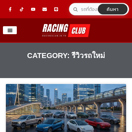
Skip
F
Y
E
L
ค้นหา
a
o
n
i
to
c
u
v
n
e
t
e
e
content
b
u
l
o
b
o
o
e
p
k
e
-
f
CATEGORY: รีวิวรถใหม่
Page
Page
Page
Page
Page