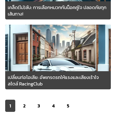
เคล็ด(ไม่)ลับ: การเลือกหมวกกันน็อคคู่ใจ ปลอดภัยทุก
เส้นทาง!
เปลี่ยนท่อไอเสีย: อัพเกรดรถให้แรงและเสียงเร้าใจ
สไตล์ RacingClub
1
2
3
4
5