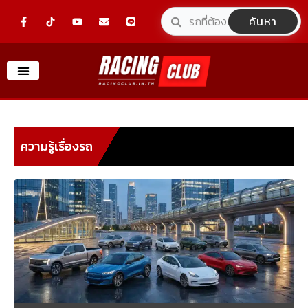
Skip
F
Y
E
L
ค้นหา
a
o
n
i
to
c
u
v
n
e
t
e
e
content
b
u
l
o
b
o
o
e
p
k
e
-
f
ความรู้เรื่องรถ
P
P
P
P
P
A
A
A
A
A
G
G
G
G
G
E
E
E
E
E