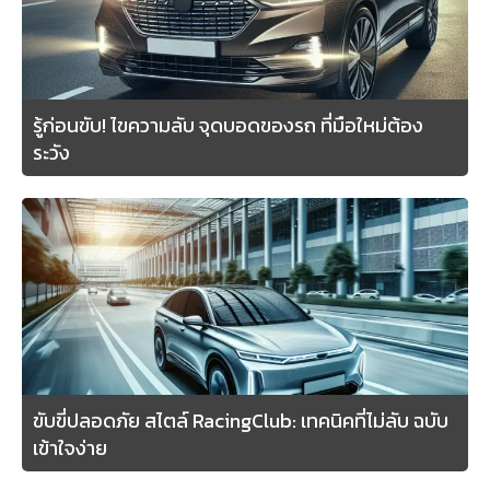
รู้ก่อนขับ! ไขความลับ จุดบอดของรถ ที่มือใหม่ต้อง
ระวัง
ขับขี่ปลอดภัย สไตล์ RacingClub: เทคนิคที่ไม่ลับ ฉบับ
เข้าใจง่าย