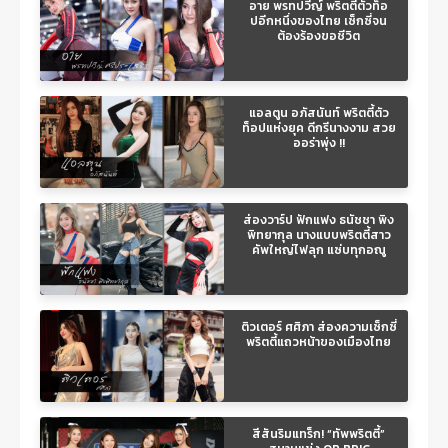
อาย พรทปวีญ์ พริตตี้ตัวท็อ
ปอีกหนึ่งของไทย เซ็กซี่จน
ต้องร้องขอชีวิต
แอลตูน อภัสนันท์ พริตตี้ตัว
ท็อปแห่งยุค ดีกรีนางงาม สวย
ออร่าพุ่ง !!
ส่องวาร์ป ฟักแฟง ธนัชชา พิง
พิทยากุล นางแบบพริตตี้สาว
คัพใหญ่ไฟลุก แซ่บทุกอณู
ติวเตอร์ ศศิภา ส่องความเซ็กซี่
พริตตี้แถวหน้าของเมืองไทย
สีสันริมแทร็ก! “ทัพพริตตี้”