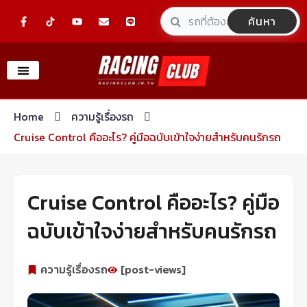
Skip
F
Y
E
L
ค้นหา
a
o
n
i
to
c
u
v
n
e
t
e
e
content
b
u
l
o
b
o
o
e
p
k
e
-
f
Home
ความรู้เรื่องรถ
Cruise Control คืออะไร? คู่มือฉบับเข้าใจง่ายสำหรับคนรักรถ
Cruise Control คืออะไร? คู่มือ
ฉบับเข้าใจง่ายสำหรับคนรักรถ
ความรู้เรื่องรถ
[post-views]