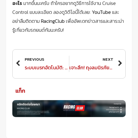
อะไร
มากขึ้นนะครับ ถ้าใครอยากดูวิธีการใช้งาน Cruise
Control แบบละเอียด ลองดูวิดีโอนี้ได้เลย:
YouTube
และ
อย่าลืมติดตาม
RacingClub
เพื่ออัพเดทข่าวสารและสาระน่า
รู้เกี่ยวกับรถยนต์กันนะครับ!
Prev
Next
PREVIOUS
NEXT
ระบบเบรกอัตโนมัติ: เพื่อนซี้ที่ไว้ใจได้บนท้องถนนที่คุณควรรู้จัก
เจาะลึก! ถุงลมนิรภัยทำงานอย่างไร? รู้ไว้ปลอดภัยกว่า RacingClub!
แท็ก