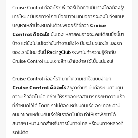
Cruise Control คืออะไร? ฟีเจอร์เด็ดที่คนขับทางไกลต้องรู้!
เคยไหม? ขับรถทางไกลเมื่อยขาจนแทบอยากจะลงไปวิ่งแทน!
ปัญหาเหล่านี้จะหมดไปด้วยฟีเจอร์ที่ชื่อว่า
Cruise
Control คืออะไร
นั่นเอง! หลายคนอาจจะเคยได้ยินชื่อนี้มา
บ้าง แต่ยังไม่แน่ใจว่ามันทำงานยังไง มีประโยชน์อะไร และรถ
ของเรามีไหม วันนี้
RacingClub
จะพาไปทำความรู้จักกับ
Cruise Control แบบเจาะลึก เข้าใจง่าย ใช้เป็นแน่นอน!
Cruise Control คืออะไร? มาทำความเข้าใจแบบง่ายๆ
Cruise Control คืออะไร
? พูดง่ายๆ มันคือระบบควบคุม
ความเร็วอัตโนมัติ ที่ช่วยให้รถของเราสามารถรักษาความเร็ว
ที่กำหนดไว้ได้ โดยที่เราไม่ต้องเหยียบคันเร่งเอง! คิดซะว่ามี
คนมาช่วยเหยียบคันเร่งให้เราอัตโนมัติ ทำให้เราพักขาได้
สบายๆ เหมาะมากสำหรับการขับทางไกล หรือบนทางหลวงที่
รถไม่ติด