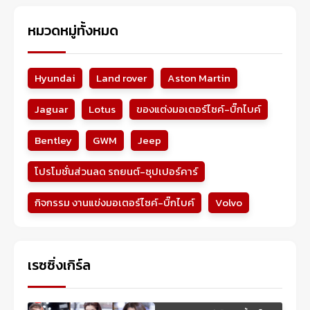
หมวดหมู่ทั้งหมด
Hyundai
Land rover
Aston Martin
Jaguar
Lotus
ของแต่งมอเตอร์ไซค์-บิ๊กไบค์
Bentley
GWM
Jeep
โปรโมชั่นส่วนลด รถยนต์-ซุปเปอร์คาร์
กิจกรรม งานแข่งมอเตอร์ไซค์-บิ๊กไบค์
Volvo
เรซซิ่งเกิร์ล