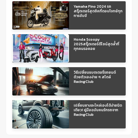
Yamaha Fino 2024 รถ
สกู๊ตเตอร์สุดชิคที่ตอบโจทย์ทุก
การขับขี
Honda Scoopy
2025สกู๊ตเตอร์ดีไซน์สุดล้ำที่
ทุกคนรอคอย
วิธีเปลี่ยนแบตเตอรี่รถยนต์
ด้วยตัวเองง่าย ๆ สไตล์
RacingClub
เปลี่ยนยางอะไหล่เองได้ง่ายนิด
เดียว! คู่มือฉบับคนรักรถจาก
RacingClub