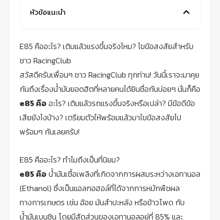
หัวข้อแนะนำ
E85 คืออะไร? เติมแล้วแรงขึ้นจริงไหม? ไขข้อสงสัยสำหรับ
ชาว RacingClub
สวัสดีครับเพื่อนๆ ชาว RacingClub ทุกท่าน! วันนี้เราจะมาคุย
กันถึงเรื่องน้ำมันยอดฮิตที่หลายคนได้ยินชื่อกันบ่อยๆ นั่นก็คือ
e85 คือ
อะไร? เติมแล้วรถแรงขึ้นจริงหรือเปล่า? มีข้อดีข้อ
เสียยังไงบ้าง? เตรียมตัวให้พร้อมแล้วมาไขข้อสงสัยไป
พร้อมๆ กันเลยครับ!
E85 คืออะไร? ทำไมถึงเป็นที่นิยม?
e85 คือ
น้ำมันเชื้อเพลิงที่เกิดจากการผสมระหว่างเอทานอล
(Ethanol) ซึ่งเป็นแอลกอฮอล์ที่ได้จากการหมักพืชผล
ทางการเกษตร เช่น อ้อย มันสำปะหลัง หรือข้าวโพด กับ
น้ำมันเบนซิน โดยมีสัดส่วนของเอทานอลอยู่ที่ 85% และ