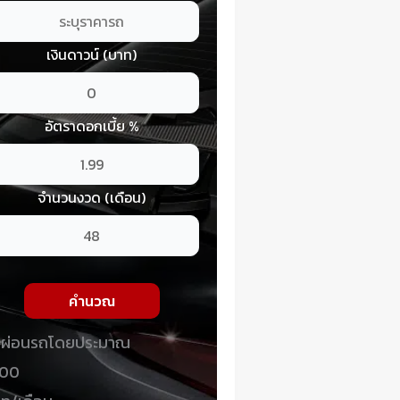
เงินดาวน์ (บาท)
อัตราดอกเบี้ย %
จำนวนงวด (เดือน)
คำนวณ
่าผ่อนรถโดยประมาณ
.00