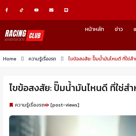
Skip
F
Y
E
L
a
o
n
i
c
u
v
n
to
e
t
e
e
b
u
l
content
o
b
o
หน้าหลัก
ข่าว
o
e
p
k
e
-
f
Home
ความรู้เรื่องรถ
ไขข้อสงสัย: ปั๊มน้ำมันไหนดี ที่ใช่
ไขข้อสงสัย: ปั๊มน้ำมันไหนดี ที่ใช่
ความรู้เรื่องรถ
[post-views]