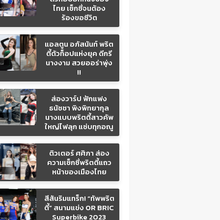
ไทย เซ็กซี่จนต้อง
ร้องขอชีวิต
แอลตูน อภัสนันท์ พริต
ตี้ตัวท็อปแห่งยุค ดีกรี
นางงาม สวยออร่าพุ่ง
!!
ส่องวาร์ป ฟักแฟง
ธนัชชา พิงพิทยากุล
นางแบบพริตตี้สาวคัพ
ใหญ่ไฟลุก แซ่บทุกอณู
ติวเตอร์ ศศิภา ส่อง
ความเซ็กซี่พริตตี้แถว
หน้าของเมืองไทย
สีสันริมแทร็ก! “ทัพพริต
ตี้” สนามแข่ง OR BRIC
Superbike 2023