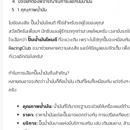
ปัจจัยที่ต้องพิจารณาในการเลือกปั๊มน้ำมัน
1. คุณภาพน้ำมัน
2. ราคา
ไขข้อสงสัย: ปั๊มน้ำมันไหนดี ที่ใช่สำหรับรถคู่ใจของคุณ!
3. ความสะดวกสบาย
สวัสดีครับเพื่อนๆ นักซิ่งและผู้รักรถทุกท่าน! เคยไหมครับ เวลาขับรถ
4. ความปลอดภัย
ใจเลือกว่า
ปั๊มน้ำมันไหนดี
ที่จะแวะเติม เพราะไม่ใช่ทุกปั๊มจะเหมือนกั
5. โปรโมชั่นและสิทธิพิเศษ
RacingClub
จะมาช่วยคลายความสงสัย และให้ข้อมูลแบบจัดเต็ม เพื่อให้
แบรนด์ปั๊มน้ำมันยอดนิยมในประเทศไทย
กังวลอีกต่อไปครับ!
1. ปตท. (PTT)
2. บางจาก (Bangchak)
ทำไมการเลือกปั๊มน้ำมันถึงสำคัญ?
3. เชลล์ (Shell)
หลายคนอาจจะคิดว่า น้ำมันก็คือน้ำมัน เติมที่ไหนก็เหมือนกัน แต่จริง
4. เอสโซ่ (Esso)
ครับ:
5. คาลเท็กซ์ (Caltex)
ตารางเปรียบเทียบปั๊มน้ำมันยอดนิยม
คุณภาพน้ำมัน:
น้ำมันที่ได้มาตรฐานจะช่วยให้เครื่องยนต์
เคล็ดลับเพิ่มเติมในการเลือกปั๊มน้ำมัน
ราคา:
ราคาน้ำมันแต่ละปั๊มอาจแตกต่างกัน การเปรียบเทียบรา
บทสรุป: ปั๊มน้ำมันไหนดี ที่ตอบโจทย์คุณที่สุด?
บริการ:
ปั๊มน้ำมันบางแห่งมีบริการเสริม เช่น เติมลมยาง, ล้
คำนวณงวดรถ