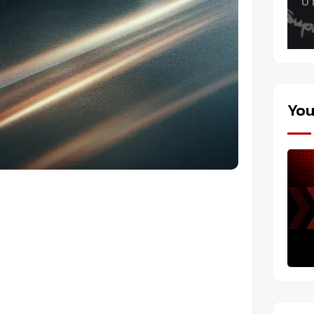
บา
You