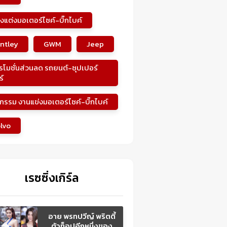
งแต่งมอเตอร์ไซค์-บิ๊กไบค์
ntley
GWM
Jeep
รโมชั่นส่วนลด รถยนต์-ซุปเปอร์
ร์
จกรรม งานแข่งมอเตอร์ไซค์-บิ๊กไบค์
lvo
เรซซิ่งเกิร์ล
อาย พรทปวีญ์ พริตตี้
ตัวท็อปอีกหนึ่งของ