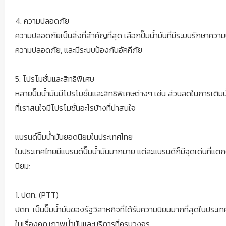
อาย พรทปวีญ์ พริตตี้ตัวท็อปอีกหนึ่งของไทย เซ็กซี่จน
ต้องร้องขอชีวิต
4. ความปลอดภัย
เคยสงสัยกันมั้ยทำไมทางด่วนโทลล์เวย์ถึงแพงกว่า
ความปลอดภัยเป็นสิ่งที่สำคัญที่สุด เลือกปั๊มน้ำมันที่มีระบบรักษาคว
ทางด่วนอื่นๆ
ความปลอดภัย, และมีระบบป้องกันอัคคีภัย
Kawasaki Ninja7 Hybrid เปิดตัวสปอร์ตไฮบริดอย่าง
เป็นทางการ
5. โปรโมชั่นและสิทธิพิเศษ
หมวดหมู่ทั้งหมด
หลายปั๊มน้ำมันมีโปรโมชั่นและสิทธิพิเศษต่างๆ เช่น ส่วนลดในการเติมน
เรซซิ่งเกิร์ล
ที่เราสนใจมีโปรโมชั่นอะไรบ้างที่น่าสนใจ
อาย พรทปวีญ์ พริตตี้ตัวท็อปอีกหนึ่งของไทย เซ็กซี่
จนต้องร้องขอชีวิต
แบรนด์ปั๊มน้ำมันยอดนิยมในประเทศไทย
แอลตูน อภัสนันท์ พริตตี้ตัวท็อปแห่งยุค ดีกรีนางงาม
ในประเทศไทยมีแบรนด์ปั๊มน้ำมันมากมาย แต่ละแบรนด์ก็มีจุดเด่นที่แตก
สวยออร่าพุ่ง !!
นิยม:
ส่องวาร์ป ฟักแฟง ธนัชชา พิงพิทยากุล นางแบบพริต
ตี้สาวคัพใหญ่ไฟลุก แซ่บทุกอณู
1. ปตท. (PTT)
ติวเตอร์ ศศิภา ส่องความเซ็กซี่พริตตี้แถวหน้าของ
ปตท. เป็นปั๊มน้ำมันของรัฐวิสาหกิจที่ได้รับความนิยมมากที่สุดในประเ
เมืองไทย
ในเรื่องคุณภาพน้ำมันและบริการที่ครบวงจร