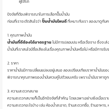
ผู้ใช้รถ
คำนวณค่างวดรถ
ค่าผ่อนรถโดยประมาณ
ปัจจัยที่ต้องพิจารณาในการเลือกปั๊มน้ำมัน
0.00
ก่อนที่เราจะตัดสินใจว่า
ปั๊มน้ำมันไหนดี
ที่เหมาะกับเรา ลองมาดูกันคร
Youtube Cannel
Facebook Fanpage
1. คุณภาพน้ำมัน
ข่าวสารยานยนต์ล่าสุด
น้ำมันที่ดีต้องได้มาตรฐาน
ไม่มีการปลอมปน หรือเจือจาง ซึ่งจะส่ง
เปิดตัว Honda Giorno 2025 พร้อมสีใหม่และฟีเจอร์ที่
น้ำมันที่เราสนใจมีชื่อเสียงในเรื่องคุณภาพน้ำมันหรือไม่ หรือมีการรั
น่าสนใจ
ไขข้อสงสัยเรื่อง ค่าลมยาง เติมเท่าไหร่ถึงจะเป๊ะ! คู่มือ
2. ราคา
สำหรับชาว RacingClub
ราคาน้ำมันมีการเปลี่ยนแปลงอยู่เสมอ ลองเปรียบเทียบราคาน้ำมันของแต่ละ
Yamaha MT-09 2024 เปิดตัวแล้ว!
พิจารณาคุณภาพของน้ำมันควบคู่ไปด้วยนะครับ เพราะน้ำมันราคาถูกอา
ไขข้อสงสัย! วิธีใช้เบรคมือไฟฟ้า ให้ปลอดภัย มั่นใจทุก
สถานการณ์
3. ความสะดวกสบาย
7 พริตตี้สาวสวย สุดฮอต จากโตโยต้าจาก
ความสะดวกสบายก็เป็นอีกปัจจัยที่สำคัญ โดยเฉพาะอย่างยิ่งเมื่อเราเด
ประเทศไทย พร้อมวาร์ป
ความสะดวกอะไรบ้าง เช่น ห้องน้ำสะอาด, ร้านสะดวกซื้อ, ร้านอาหาร, ห