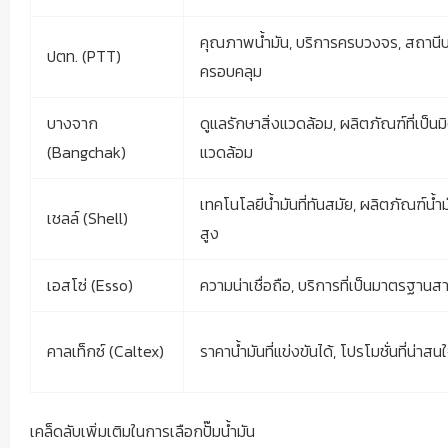
คุณภาพน้ำมัน, บริการครบวงจร, สถานีบ
ปตท. (PTT)
ครอบคลุม
บางจาก
ดูแลรักษาสิ่งแวดล้อม, ผลิตภัณฑ์ที่เป็นมิ
(Bangchak)
แวดล้อม
เทคโนโลยีน้ำมันที่ทันสมัย, ผลิตภัณฑ์น
เชลล์ (Shell)
สูง
เอสโซ่ (Esso)
ความน่าเชื่อถือ, บริการที่เป็นมาตรฐาน
คาลเท็กซ์ (Caltex)
ราคาน้ำมันที่แข่งขันได้, โปรโมชั่นที่น่าสน
เคล็ดลับเพิ่มเติมในการเลือกปั๊มน้ำมัน