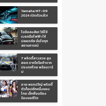
Yamaha MT-09
2024 เปิดตัวแล้ว!
ไขข้อสงสัย! วิธีใช้
เบรคมือไฟฟ้า ให้
ปลอดภัย มั่นใจทุก
สถานการณ์
7 พริตตี้สาวสวย สุด
ฮอต จากโตโยต้าจาก
ประเทศไทย พร้อมวาร์
ป
อาย พรทปวีญ์ พริตตี้
ตัวท็อปอีกหนึ่งของ
ไทย เซ็กซี่จนต้อง
ร้องขอชีวิต