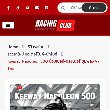
Skip
F
Y
E
L
ค้นหา
a
o
n
i
to
c
u
v
n
e
t
e
e
content
b
u
l
o
b
o
o
e
p
k
e
-
f
Home
รีวิวรถใหม่
รีวิวรถใหม่ มอเตอร์ไซค์-บิ๊กไบค์
Keeway Napoleon 500 บ๊อบเบอร์-ครุยเซอร์ ขุมพลัง V-
Twin