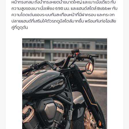
หน้าทรงกลม ถังน้ำทรงหยดน้ำขนาดใหญ่ และเบาะนั่งเดี่ยว กับ
ความสูงของเบาะนั่งเพียง 698 มม. และแฮนด์สไตล์ Bobber กับ
ความโดดเด่นของระบบกันสะเทือนหน้าที่มีฝาครอบ และกระจก
ปลายแฮนด์ที่เสริมให้ตัวรถดูมีสไตล์มากขึ้น พร้อมกับท่อไอเสีย
คู่ที่ดูดุดัน