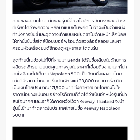
ส่วนของความโดดเด่นของรุ่นนี้คือ สไตล์การจัดทรงของตัวรถ
ที่เรียกได้ว่าพกความหล่อมาแบบเต็มพิกัด ไม่ว่าจะเป็นตำแหน่ง
ท่านั่งการขับขี่ และจุดวางเท้าแบบเหยียดขาไปด้านหน้าเล็กน้อย
ให้ท่านั่งขับขี่สไตล์บ๊อบเบอร์ พร้อมด้วยวงล้ออัลลอย และฝา
ครอบหัวเครื่องยนต์สีทองดูหรูหราและโดดเด่น
สุดท้ายนี้ในช่วงไม่กี่ปีที่ผ่านมา Benda ได้รับชื่อเสียงในด้านการ
ผลิตรถจักรยานยนต์คุณภาพสูงในราคาที่เอื้อมถึงง่าย และที่น่า
สนใจคือจะได้เห็นว่า Napoleon 500 เป็นอีกหนึ่งผลงานโดด
เด่นที่มีราคาจำหน่ายเริ่มต้นเพียงแค่ 33,800 หยวน หรือ คิด
เป็นเงินไทยประมาณ 171,500 บาท ซึ่งถ้าหากขายไทยคงไม่ใช่
ราคานี้อย่างแน่นอน อย่างไรก็ตามก็จัดได้ว่าเป็นอีกหนึ่งรุ่นที่น่า
สนใจมากๆ และเราก็ได้คาดหวังไว้ว่า Keeway Thailand จะนำ
รุ่นนี้เข้ามาทำตลาดในประเทศไทยในชื่อ Keeway Napoleon
500 !!