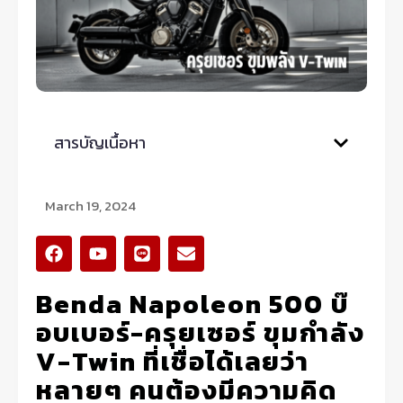
สารบัญเนื้อหา
March 19, 2024
F
Y
L
E
a
o
i
n
c
u
n
v
Benda Napoleon 500 บ๊
e
t
e
e
b
u
l
อบเบอร์-ครุยเซอร์ ขุมกำลัง
o
b
o
o
e
p
V-Twin ที่เชื่อได้เลยว่า
k
e
หลายๆ คนต้องมีความคิด