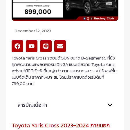
December 12, 2023
F
Y
L
E
a
o
i
n
c
u
n
v
Toyota Yaris Cross รถยนต์ SUV ขนาด B-Segment 5 ที่นั่ง
e
t
e
e
ถูกพัฒนาบนแพลตฟอร์ม DNGA แบบเดียวกับ Toyota Yaris
b
u
l
Ativ แต่มีมิติตัวถังที่ใหญ่กว่า ตามแบบรถทรง SUV ให้ออฟชั่น
o
b
o
o
e
p
แบบจัดเต็ม ราคาที่เหมาะสม โดยมีราคาเปิดตัวเริ่มต้นที่
k
e
789,00 บาท
สารบัญเนื้อหา
Toyota Yaris Cross 2023-2024 ภายนอก