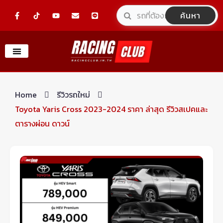
Skip
F
Y
E
L
ค้นหา
a
o
n
i
to
c
u
v
n
e
t
e
e
content
b
u
l
o
b
o
o
e
p
k
e
-
f
Home
รีวิวรถใหม่
Toyota Yaris Cross 2023-2024 ราคา ล่าสุด รีวิวสเปคและ
ตารางผ่อน ดาวน์