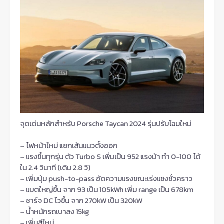
จุดเด่นหลักสำหรับ Porsche Taycan 2024 รุ่นปรับโฉมใหม่
– ไฟหน้าใหม่ แยกเส้นแนวตั้งออก
– แรงขึ้นทุกรุ่น ตัว Turbo S เพิ่มเป็น 952 แรงม้า ทำ 0-100 ได้
ใน 2.4 วินาที (เดิม 2.8 วิ)
– เพิ่มปุ่ม push-to-pass อัดความแรงขณะเร่งแซงชั่วคราว
– แบตใหญ่ขึ้น จาก 93 เป็น 105kWh เพิ่ม range เป็น 678km
– ชาร์จ DC ไวขึ้น จาก 270kW เป็น 320kW
– น้ำหนักรถเบาลง 15kg
– เพิ่มสีใหม่