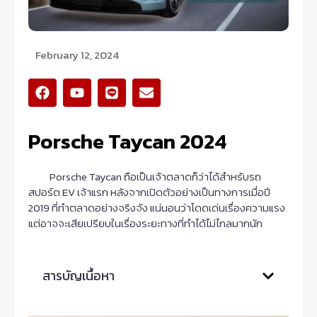
February 12, 2024
F
Y
L
E
a
o
i
n
c
u
n
v
e
t
e
e
Porsche Taycan 2024
b
u
l
o
b
o
o
e
p
Porsche Taycan ถือเป็นเจ้าตลาดก็ว่าได้สำหรับรถ
k
e
สปอร์ต EV เจ้าแรก หลังจากเปิดตัวอย่างเป็นทางการเมื่อปี
2019 ที่ทำตลาดอย่างจริงจัง แน่นอนว่าโดดเด่นเรื่องความแรง
แต่อาจจะเสียเปรียบในเรื่องระยะทางที่ทำได้ไม่ไกลมากนัก
สารบัญเนื้อหา