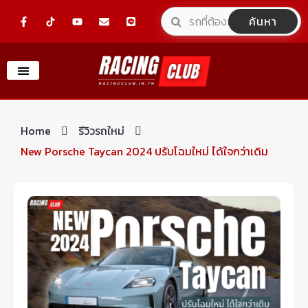
Skip
F
Y
E
L
ค้นหา
a
o
n
i
to
c
u
v
n
e
t
e
e
content
b
u
l
o
b
o
o
e
p
k
e
-
f
Home
รีวิวรถใหม่
New Porsche Taycan 2024 ปรับโฉมใหม่ ได้ใจกว่าเดิม