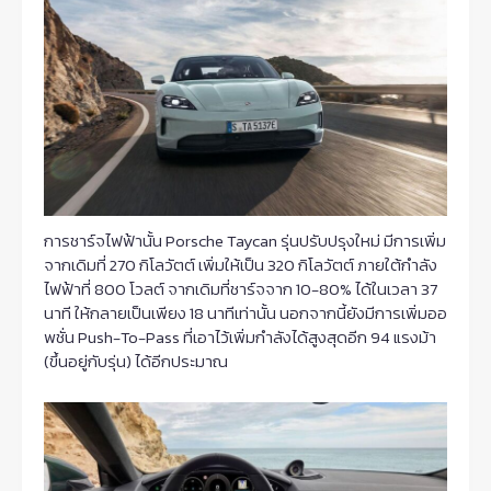
การชาร์จไฟฟ้านั้น Porsche Taycan รุ่นปรับปรุงใหม่ มีการเพิ่ม
จากเดิมที่ 270 กิโลวัตต์ เพิ่มให้เป็น 320 กิโลวัตต์ ภายใต้กำลัง
ไฟฟ้าที่ 800 โวลต์ จากเดิมที่ชาร์จจาก 10-80% ได้ในเวลา 37
นาที ให้กลายเป็นเพียง 18 นาทีเท่านั้น นอกจากนี้ยังมีการเพิ่มออ
พชั่น Push-To-Pass ที่เอาไว้เพิ่มกำลังได้สูงสุดอีก 94 แรงม้า
(ขึ้นอยู่กับรุ่น) ได้อีกประมาณ