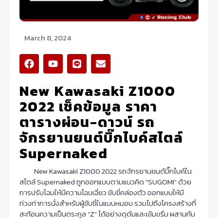
March 8, 2024
F
Y
L
E
a
o
i
n
c
u
n
v
New Kawasaki Z1000
e
t
e
e
b
u
l
2022 เช็คข้อมูล ราคา
o
b
o
o
e
p
ตารางผ่อน-ดาวน์ รถ
k
e
จักรยานยนต์บิ๊กไบค์สไตล์
Supernaked
New Kawasaki Z1000 2022 รถจักรยานยนต์บิ๊กไบค์ใน
สไตล์ Supernaked ถูกออกแบบตามแนวคิด “SUGOMI” ด้วย
การปรับโฉมให้มีความโฉบเฉี่ยว ขับขี่คล่องตัว ออกแบบให้มี
ท่วงท่าการนั่งสำหรับผู้ขับขี่ในแบบหมอบ รวมไปถึงโครงสร้างที่
สะท้อนความเป็นตระกูล “Z” ได้อย่างดุดันและเข้มขรึม ผสานกับ