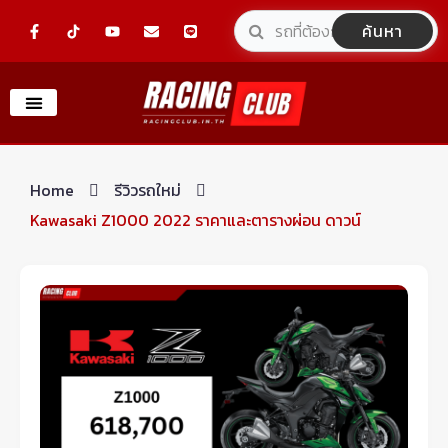
Skip
F
Y
E
L
ค้นหา
a
o
n
i
to
c
u
v
n
e
t
e
e
content
b
u
l
o
b
o
o
e
p
k
e
-
f
Home
รีวิวรถใหม่
Kawasaki Z1000 2022 ราคาและตารางผ่อน ดาวน์