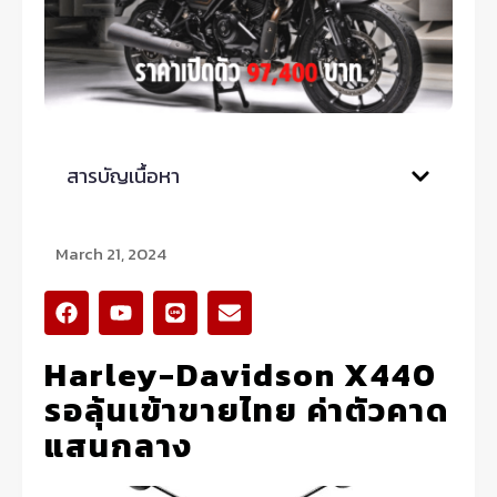
สารบัญเนื้อหา
March 21, 2024
F
Y
L
E
a
o
i
n
c
u
n
v
Harley-Davidson X440
e
t
e
e
b
u
l
รอลุ้นเข้าขายไทย ค่าตัวคาด
o
b
o
o
e
p
แสนกลาง
k
e