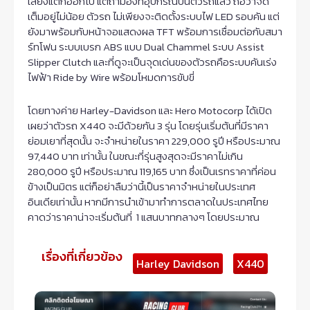
เสียงแตกออกไป แต่ถ้ามองที่อุปกรณ์บนตัวรถแล้ว ถือว่าจัด
เต็มอยู่ไม่น้อย ตัวรถ ไม่เพียงจะติดตั้งระบบไฟ LED รอบคัน แต่
ยังมาพร้อมกับหน้าจอแสดงผล TFT พร้อมการเชื่อมต่อกับสมา
ร์ทโฟน ระบบเบรก ABS แบบ Dual Chammel ระบบ Assist
Slipper Clutch และที่ดูจะเป็นจุดเด่นของตัวรถคือระบบคันเร่ง
ไฟฟ้า Ride by Wire พร้อมโหมดการขับขี่
โดยทางค่าย Harley-Davidson และ Hero Motocorp ได้เปิด
เผยว่าตัวรถ X440 จะมีด้วยกัน 3 รุ่น โดยรุ่นเริ่มต้นที่มีราคา
ย่อมเยาที่สุดนั้น จะจำหน่ายในราคา 229,000 รูปี หรือประมาณ
97,440 บาท เท่านั้น ในขณะที่รุ่นสูงสุดจะมีราคาไม่เกิน
280,000 รูปี หรือประมาณ 119,165 บาท ซึ่งเป็นเรทราคาที่ค่อน
ข้างเป็นมิตร แต่ก็อย่าลืมว่านี้เป็นราคาจำหน่ายในประเทศ
อินเดียเท่านั้น หากมีการนำเข้ามาทำการตลาดในประเทศไทย
คาดว่าราคาน่าจะเริ่มต้นที่ 1 แสนบาทกลางๆ โดยประมาณ
เรื่องที่เกี่ยวข้อง
Harley Davidson
X440