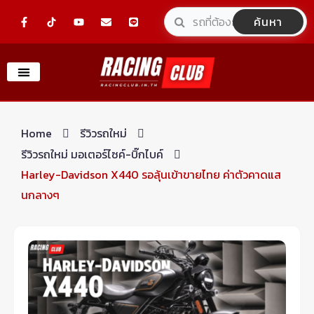
Skip
F
Y
E
L
ค้นหา
a
o
n
i
to
c
u
v
n
e
t
e
e
content
b
u
l
o
b
o
o
e
p
k
e
-
f
Home
รีวิวรถใหม่
รีวิวรถใหม่ มอเตอร์ไซค์-บิ๊กไบค์
Harley-Davidson X440 รอลุ้นเข้าขายไทย ค่าตัวคาดแส
นกลางๆ