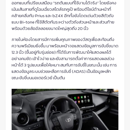
ออกแบบที่เปรียบเสมือน “รถต้นแบบที่ใช้งานได้จริง” โดยยังคง
เน้นเส้นสายที่ดูโฉบเฉี่ยวสไตล์รถคูเป้ พร้อมดีไซน์ด้านหน้าที่
คล้ายคลึงกับ Prius และ bZ4X อีกทั้งยังโดดเด่นด้วยสีตัวถัง
แบบ Bi-tone ที่ใช้สีตัดกันระหว่างตัวถังส่วนหน้าและส่วนท้าย
พร้อมด้วยล้ออัลลอยขนาดใหญ่สุดถึง 20 นิ้ว
ภายในห้องโดยสารมีการเพิ่มคุณภาพของวัสดุเพื่อสะท้อนถึง
ความพรีเมียมยิ่งขึ้น มาพร้อมหน้าจอแสดงข้อมูลการขับขี่ขนาด
12.3 นิ้ว (ขึ้นอยู่กับรุ่นย่อย) ที่ได้รับการพัฒนาให้แสดงผลได้
อย่างคมชัด เข้าใจง่าย และยังสามารถตั้งค่าการแสดงผลล่วง
หน้าได้ 3 รูปแบบเพื่อให้เหมาะสมกับการขับขี่ในขณะนั้น เช่น การ
แสดงข้อมูลระบบช่วยเหลือการขับขี่ (ADAS) เป็นข้อมูลหลัก
ขณะขับขี่บนมอเตอร์เวย์ เป็นต้น