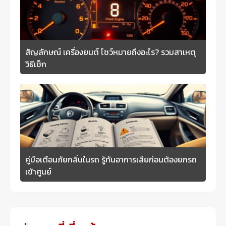
สัญลักษณ์ เครื่องยนต์ โชว์หมายถึงอะไร? รวมสาเหตุ
วิธีเช็ก
คู่มือเตือนภัยกลิ่นในรถ รู้ทันอาการเสียก่อนต้องยกรถ
เข้าศูนย์