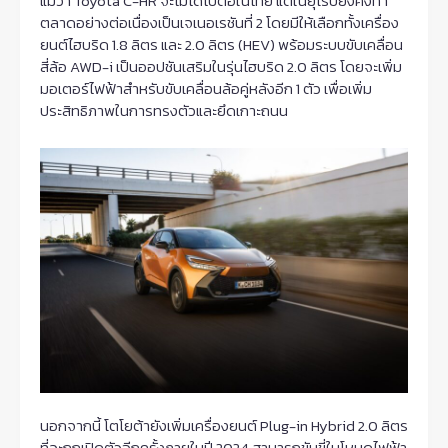
แม้ว่า Toyota C-HR จะไม่ได้ไปต่อในไทย แต่ในยุโรปยังคงทำ
ตลาดอย่างต่อเนื่องเป็นเจเนอเรชันที่ 2 โดยมีให้เลือกทั้งเครื่อง
ยนต์ไฮบริด 1.8 ลิตร และ 2.0 ลิตร (HEV) พร้อมระบบขับเคลื่อน
สี่ล้อ AWD-i เป็นออปชันเสริมในรุ่นไฮบริด 2.0 ลิตร โดยจะเพิ่ม
มอเตอร์ไฟฟ้าสำหรับขับเคลื่อนล้อคู่หลังอีก 1 ตัว เพื่อเพิ่ม
ประสิทธิภาพในการทรงตัวและยึดเกาะถนน
นอกจากนี้ โตโยต้ายังเพิ่มเครื่องยนต์ Plug-in Hybrid 2.0 ลิตร
ที่จะถูกเปิดตัวอีกครั้งภายในปี 2024 สามารถขับขี่ในโหมดไฟฟ้า