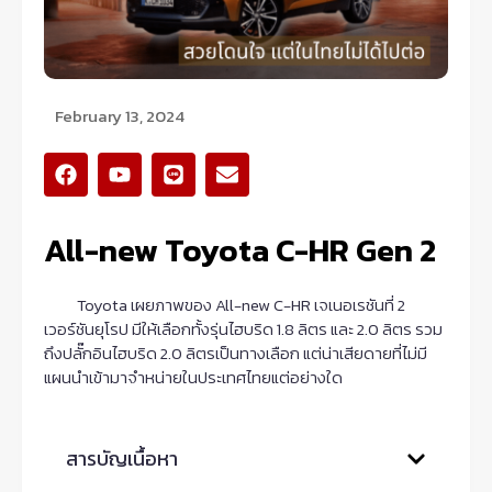
February 13, 2024
F
Y
L
E
a
o
i
n
c
u
n
v
e
t
e
e
All-new Toyota C-HR Gen 2
b
u
l
o
b
o
o
e
p
Toyota เผยภาพของ All-new C-HR เจเนอเรชันที่ 2
k
e
เวอร์ชันยุโรป มีให้เลือกทั้งรุ่นไฮบริด 1.8 ลิตร และ 2.0 ลิตร รวม
ถึงปลั๊กอินไฮบริด 2.0 ลิตรเป็นทางเลือก แต่น่าเสียดายที่ไม่มี
แผนนำเข้ามาจำหน่ายในประเทศไทยแต่อย่างใด
สารบัญเนื้อหา