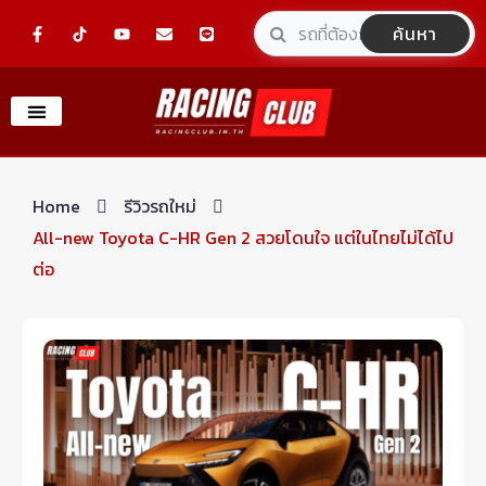
Skip
F
Y
E
L
ค้นหา
a
o
n
i
to
c
u
v
n
e
t
e
e
content
b
u
l
o
b
o
o
e
p
k
e
-
f
Home
รีวิวรถใหม่
All-new Toyota C-HR Gen 2 สวยโดนใจ แต่ในไทยไม่ได้ไป
ต่อ