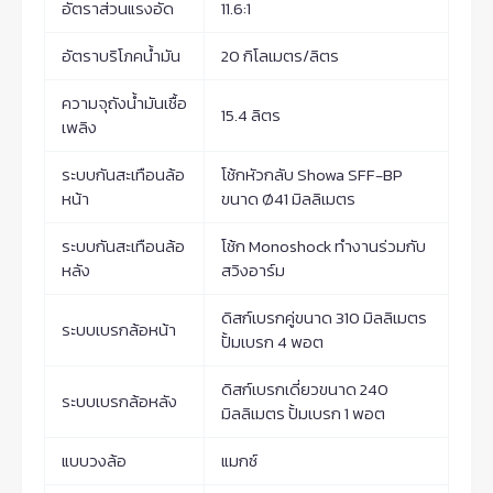
อัตราส่วนแรงอัด
11.6:1
อัตราบริโภคน้ำมัน
20 กิโลเมตร/ลิตร
ความจุถังน้ำมันเชื้อ
15.4 ลิตร
เพลิง
ระบบกันสะเทือนล้อ
โช้กหัวกลับ Showa SFF-BP
หน้า
ขนาด Ø41 มิลลิเมตร
ระบบกันสะเทือนล้อ
โช้ก Monoshock ทำงานร่วมกับ
หลัง
สวิงอาร์ม
ดิสก์เบรกคู่ขนาด 310 มิลลิเมตร
ระบบเบรกล้อหน้า
ปั้มเบรก 4 พอต
ดิสก์เบรกเดี่ยวขนาด 240
ระบบเบรกล้อหลัง
มิลลิเมตร ปั้มเบรก 1 พอต
แบบวงล้อ
แมกซ์