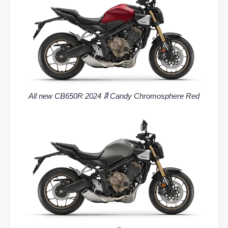
All new CB650R 2024 สี Candy Chromosphere Red