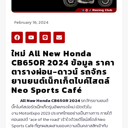
February 16, 2024
F
Y
L
E
a
o
i
n
c
u
n
v
ใหม่ All New Honda
e
t
e
e
b
u
l
CB650R 2024 ข้อมูล ราคา
o
b
o
o
e
p
ตารางผ่อน-ดาวน์ รถจักร
k
e
ยานยนต์เน็กเก็ตไบค์ไสตล์
Neo Sports Café
All New Honda CB650R 2024
รถจักรยานยนต์
บิ๊กไบค์สปอร์ตเน็กเก็ตรุ่นอัพเกรดใหม่ เปิดตัวใน
งาน MotorExpo 2023 ประเทศไทยอย่างเป็นทางการ ภายใต้
คอนเซปต์ “ace of the road” เร้าใจด้วยดีไซน์สไตล์ Neo
Sports Café ที่ถูกผสมผสานของความเป็นคลาสสิกเข้ากับ