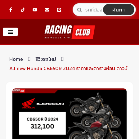
Skip
F
Y
E
L
ค้นหา
a
o
n
i
to
c
u
v
n
e
t
e
e
content
b
u
l
o
b
o
o
e
p
k
e
-
f
Home
รีวิวรถใหม่
All new Honda CB650R 2024 ราคาและตารางผ่อน ดาวน์