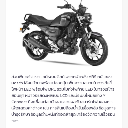
ส่วนฟีเจอร์ต่างๆ จะมีระบบดิสก์​เบรกหน้าหลัง ABS หน้าของ
Bosch โช๊คหน้ามาพร้อมปลอกหุ้มเพิ่มความสบายในการขับขี่
ไฟหน้า LED พร้อมไฟ DRL รวมไปถึงไฟท้าย LED ในทรงเรโทร
ย้อนยุค หน้าจอแสดงผลแบบ LCD และมีระบบใหม่อย่าง Y-
Connect ที่จะเชื่อมต่อหน้าจอแสดงผลกับสมาร์ทโฟนของเรา
เพื่อแสดงค่าต่างๆ เช่น การสิ้นเปลืองน้ำมันเชื้อเพลิง ข้อมูลการ
บำรุงรักษา ข้อมูลตำแหน่งที่จอดล่าสุด เครื่องวัดความเร็วรอบ
ฯลฯ