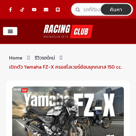
Skip
F
Y
E
L
ค้นหา
a
o
n
i
to
c
u
v
n
e
t
e
e
content
b
u
l
o
b
o
o
e
p
k
e
-
f
Home
รีวิวรถใหม่
เปิดตัว Yamaha FZ-X ครอสโอเวอร์ย้อนยุคคลาส 150 cc.