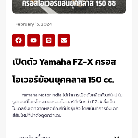
February 15, 2024
F
Y
L
E
a
o
i
n
c
u
n
v
e
t
e
e
เปิดตัว Yamaha FZ-X ครอส
b
u
l
o
b
o
o
e
p
โอเวอร์ย้อนยุคคลาส 150 cc.
k
e
Yamaha Motor India ได้ทำการเปิดตัวผลิตภัณฑ์ใหม่ ใน
รูปแบบนีโอเรโทรแบบครอสโอเวอร์ที่เรียกว่า FZ-X ซึ่งเป็น
โมเดลอัปเดทจากผลิตภัณฑ์ที่มีอยู่แล้ว โดยเน้นที่การอัปเดท
สีสันใหม่ที่น่าดึงดูดกว่าเดิม
สารบัญเนื้อหา