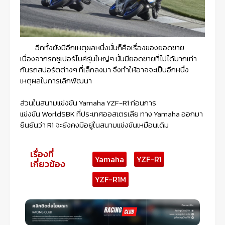
อีกทั้งยังมีอีกเหตุผลหนึ่งนั่นก็คือเรื่องของยอดขาย
เนื่องจากรถซูเปอร์ไบค์รุ่นใหญ่ๆ นั้นมียอดขายที่ไม่ได้มากเท่า
กันรถสปอร์ตต่างๆ ที่เล็กลงมา จึงทำให้อาจจะเป็นอีกหนึ่ง
เหตุผลในการเลิกพัฒนา
ส่วนในสนามแข่งขัน
Yamaha YZF-R1
ก่อนการ
แข่งขัน
WorldSBK
ที่ประเทศออสเตรเลีย ทาง
Yamaha
ออกมา
ยืนยันว่า
R1
จะยังคงมีอยู่ในสนามแข่งขันเหมือนเดิม
เรื่องที่
Yamaha
YZF-R1
เกี่ยวข้อง
YZF-R1M