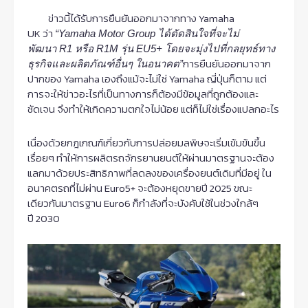
ข่าวนี้ได้รับการยืนยันออกมาจากทาง
Yamaha
UK
ว่า
“Yamaha Motor Group
ได้ตัดสินใจที่จะไม่
พัฒนา
R1
หรือ
R1M
รุ่น
EU5+
โดยจะมุ่งไปที่กลยุทธ์ทาง
การยืนยันออกมาจาก
ธุรกิจและผลิตภัณฑ์อื่นๆ ในอนาคต
”
ปากของ
Yamaha
เองถึงแม้จะไม่ใช่
Yamaha
ญี่ปุ่นก็ตาม แต่
การจะให้ข่าวอะไรที่เป็นทางการก็ต้องมีข้อมูลที่ถูกต้องและ
ชัดเจน จึงทำให้เกิดความตกใจไม่น้อย แต่ก็ไม่ใช่เรื่องแปลกอะไร
เนื่องด้วยกฎเกณฑ์เกี่ยวกับการปล่อยมลพิษจะเริ่มเข้มข้นขึ้น
เรื่อยๆ ทำให้การผลิตรถจักรยานยนต์ให้ผ่านมาตรฐานจะต้อง
แลกมาด้วยประสิทธิภาพที่ลดลงของเครื่องยนต์เดิมที่มีอยู่ ใน
อนาคตรถที่ไม่ผ่าน
Euro5+
จะต้องหยุดขายปี
2025
ขณะ
เดียวกันมาตรฐาน
Euro6
ก็กำลังที่จะบังคับใช้ในช่วงใกล้ๆ
ปี
2030