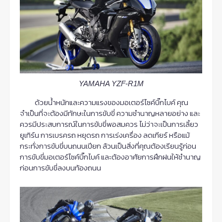
YAMAHA YZF-R1M
ด้วยน้ำหนักและความแรงของมอเตอร์ไซค์บิ๊กไบค์ คุณ
จำเป็นที่จะต้องมีทักษะในการขับขี่ ความชำนาญหลายอย่าง และ
ควรมีประสบการณ์ในการขับขี่พอสมควร ไม่ว่าจะเป็นการเลี้ยว
ยูเทิร์น การเบรครถ หยุดรถ การเร่งเครื่อง ลดเกียร์ หรือแม้
กระทั่งการขับขี่บนถนนเปียก ล้วนเป็นสิ่งที่คุณต้องเรียนรู้ก่อน
การขับขี่มอเตอร์ไซค์บิ๊กไบค์ และต้องอาศัยการฝึกฝนให้ชำนาญ
ก่อนการขับขี่ลงบนท้องถนน