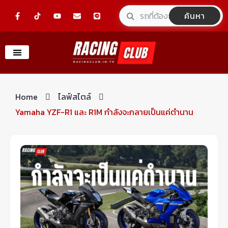
Skip
F
Y
E
L
ค้นหา
a
o
n
i
to
c
u
v
n
e
t
e
e
content
b
u
l
o
b
o
o
e
p
k
e
-
f
Home
ไลฟ์สไตล์
Yamaha YZF-R1 และ R1M กำลังจะกลายเป็นแค่ตำนาน