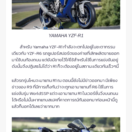
YAMAHA YZF-R1
สำหรับ
Yamaha YZF-R1
กำลังจะตกไปอยู่ในชะตากรรม
เดียวกับ
YZF-R6
รถซูเปอร์สปอร์ตของค่ายที่เลิกผลิตขายออก
มาใช้บนท้องถนน แต่ยังมีขายไว้ให้ใช้สำหรับใช้ในการแข่งขันอยู่
ดังนั้นจึงปฏิเสธไม่ได้ว่า
R1
ก็จะต้องอยู่ในสถานะเดียวกันเร็วๆนี้
แล้วรถรุ่นไหนจะมาแทน
R1
ณ ตอนนี้ยังไม่มีข่าวออกมา มีเพียง
ข่าวของ
R9
ที่มีการเก็งกันว่าจะถูกเอามาแทนที่
R6
ใช้ในการ
แข่งขันรุ่น
WorldSSP
แต่จะเอามาแทน
R1
ในเวอร์ชั่นวิ่งบนถนน
ได้หรือไม่นั้นหากแทบสเปคที่คาดการณ์กันออกมาก่อนหน้านี้ดู
แล้วก็บอกได้เลยว่ายากมาก