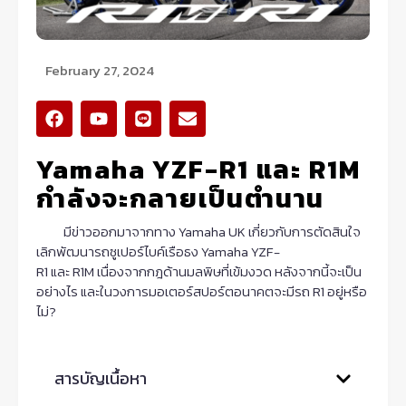
February 27, 2024
F
Y
L
E
a
o
i
n
c
u
n
v
Yamaha YZF-R1 และ R1M
e
t
e
e
b
u
l
กำลังจะกลายเป็นตำนาน
o
b
o
o
e
p
มีข่าวออกมาจากทาง
Yamaha UK
เกี่ยวกับการตัดสินใจ
k
e
เลิกพัฒนารถซูเปอร์ไบค์เรือธง
Yamaha YZF-
R1
และ
R1M
เนื่องจากกฎด้านมลพิษที่เข้มงวด หลังจากนี้จะเป็น
อย่างไร และในวงการมอเตอร์สปอร์ตอนาคตจะมีรถ
R1
อยู่หรือ
ไม่
?
สารบัญเนื้อหา