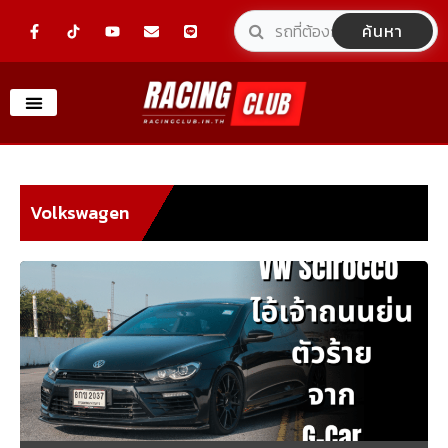
Skip
F
Y
E
L
ค้นหา
a
o
n
i
to
c
u
v
n
e
t
e
e
content
b
u
l
o
b
o
o
e
p
k
e
-
f
Volkswagen