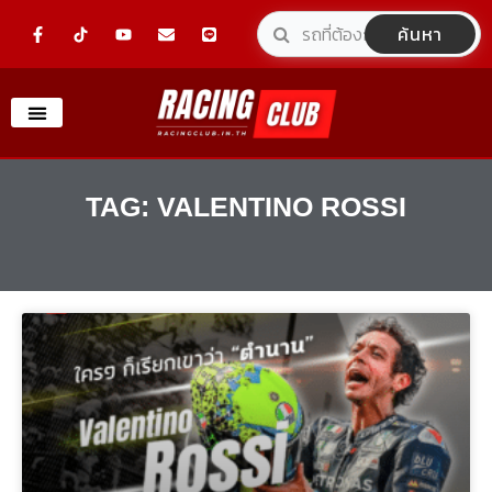
Skip
F
Y
E
L
ค้นหา
a
o
n
i
to
c
u
v
n
e
t
e
e
content
b
u
l
o
b
o
o
e
p
k
e
-
f
TAG: VALENTINO ROSSI