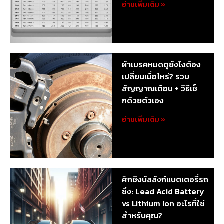
อ่านเพิ่มเติม »
ผ้าเบรคหมดดูยังไงต้อง
เปลี่ยนเมื่อไหร่? รวม
สัญญาณเตือน + วิธีเช็
กด้วยตัวเอง
อ่านเพิ่มเติม »
ศึกชิงบัลลังก์แบตเตอรี่รถ
ซิ่ง: Lead Acid Battery
vs Lithium Ion อะไรที่ใช่
สำหรับคุณ?