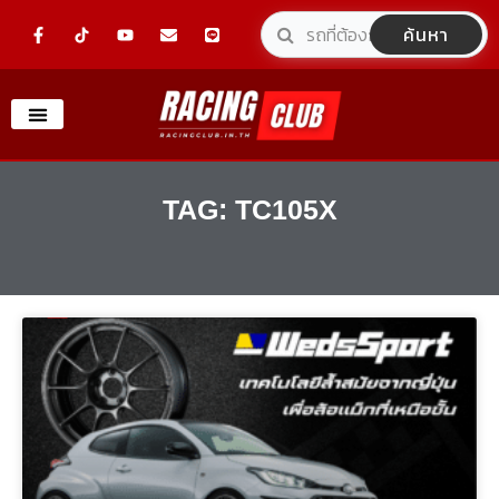
Skip
F
Y
E
L
ค้นหา
a
o
n
i
to
c
u
v
n
e
t
e
e
content
b
u
l
o
b
o
o
e
p
k
e
-
f
TAG: TC105X