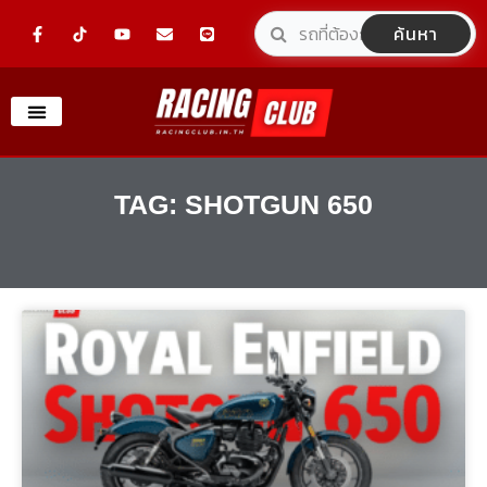
Skip
F
Y
E
L
ค้นหา
a
o
n
i
to
c
u
v
n
e
t
e
e
content
b
u
l
o
b
o
o
e
p
k
e
-
f
TAG: SHOTGUN 650