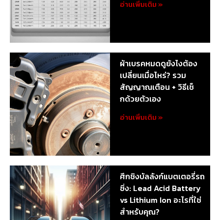
อ่านเพิ่มเติม »
ผ้าเบรคหมดดูยังไงต้อง
เปลี่ยนเมื่อไหร่? รวม
สัญญาณเตือน + วิธีเช็
กด้วยตัวเอง
อ่านเพิ่มเติม »
ศึกชิงบัลลังก์แบตเตอรี่รถ
ซิ่ง: Lead Acid Battery
vs Lithium Ion อะไรที่ใช่
สำหรับคุณ?