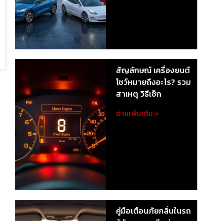
สัญลักษณ์ เครื่องยนต์
โชว์หมายถึงอะไร? รวม
สาเหตุ วิธีเช็ก
อ่านเพิ่มเติม »
คู่มือเตือนภัยกลิ่นในรถ