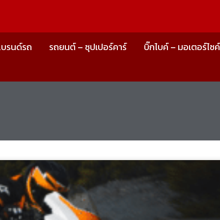
แบรนด์รถ
รถยนต์ – ซุปเปอร์คาร์
บิ๊กไบค์ – มอเตอร์ไซค