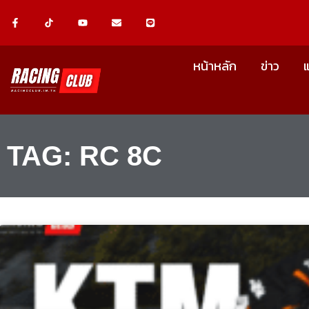
Skip
F
Y
E
L
a
o
n
i
c
u
v
n
to
e
t
e
e
b
u
l
content
o
b
o
หน้าหลัก
ข่าว
o
e
p
k
e
-
f
TAG: RC 8C