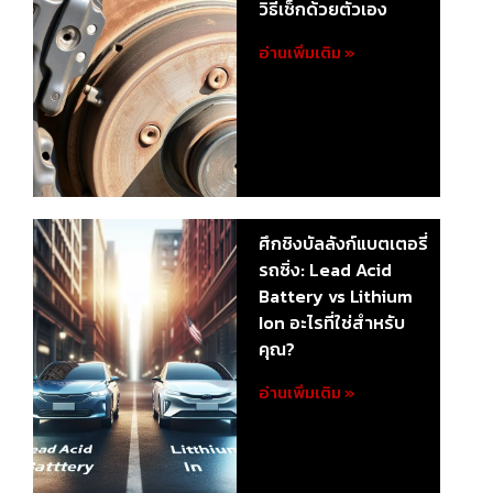
วิธีเช็กด้วยตัวเอง
อ่านเพิ่มเติม »
ศึกชิงบัลลังก์แบตเตอรี่
รถซิ่ง: Lead Acid
Battery vs Lithium
Ion อะไรที่ใช่สำหรับ
คุณ?
อ่านเพิ่มเติม »