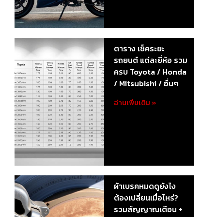
ตาราง เช็คระยะ
รถยนต์ แต่ละยี่ห้อ รวม
ครบ Toyota / Honda
/ Mitsubishi / อื่นๆ
อ่านเพิ่มเติม »
ผ้าเบรคหมดดูยังไง
ต้องเปลี่ยนเมื่อไหร่?
รวมสัญญาณเตือน +