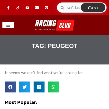
Skip
F
Y
E
L
ค้นหา
a
o
n
i
to
c
u
v
n
e
t
e
e
content
b
u
l
o
b
o
o
e
p
k
e
-
f
TAG: PEUGEOT
It seems we can't find what you're looking for.
Most Popular: