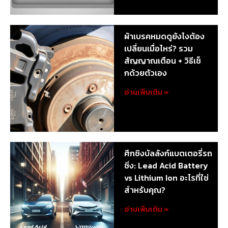
ผ้าเบรคหมดดูยังไงต้อง
เปลี่ยนเมื่อไหร่? รวม
สัญญาณเตือน + วิธีเช็
กด้วยตัวเอง
อ่านเพิ่มเติม »
ศึกชิงบัลลังก์แบตเตอรี่รถ
ซิ่ง: Lead Acid Battery
vs Lithium Ion อะไรที่ใช่
สำหรับคุณ?
อ่านเพิ่มเติม »