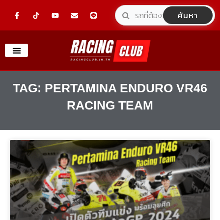
Skip
F
Y
E
L
ค้นหา
a
o
n
i
to
c
u
v
n
e
t
e
e
content
b
u
l
o
b
o
o
e
p
k
e
-
f
TAG: PERTAMINA ENDURO VR46
RACING TEAM