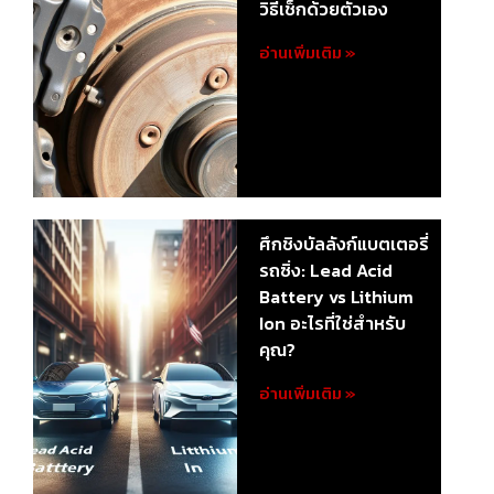
วิธีเช็กด้วยตัวเอง
อ่านเพิ่มเติม »
ศึกชิงบัลลังก์แบตเตอรี่
รถซิ่ง: Lead Acid
Battery vs Lithium
Ion อะไรที่ใช่สำหรับ
คุณ?
อ่านเพิ่มเติม »