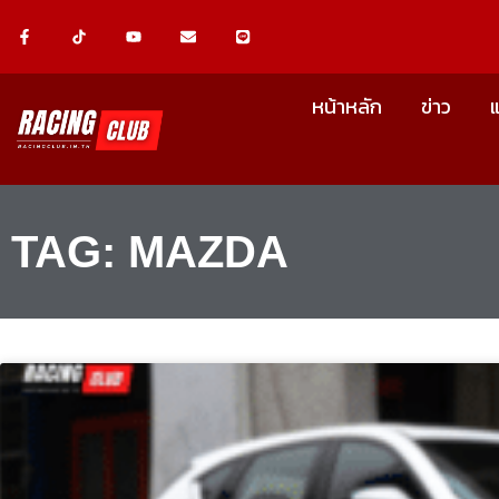
Skip
F
Y
E
L
a
o
n
i
c
u
v
n
to
e
t
e
e
b
u
l
content
o
b
o
หน้าหลัก
ข่าว
o
e
p
k
e
-
f
TAG: MAZDA