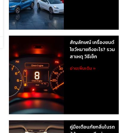
สัญลักษณ์ เครื่องยนต์
โชว์หมายถึงอะไร? รวม
สาเหตุ วิธีเช็ก
อ่านเพิ่มเติม »
คู่มือเตือนภัยกลิ่นในรถ