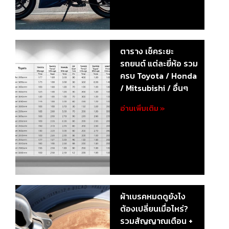
ตาราง เช็คระยะ
รถยนต์ แต่ละยี่ห้อ รวม
ครบ Toyota / Honda
/ Mitsubishi / อื่นๆ
อ่านเพิ่มเติม »
ผ้าเบรคหมดดูยังไง
ต้องเปลี่ยนเมื่อไหร่?
รวมสัญญาณเตือน +