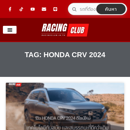
Skip
F
Y
E
L
ค้นหา
a
o
n
i
to
c
u
v
n
e
t
e
e
content
b
u
l
o
b
o
o
e
p
k
e
-
f
TAG: HONDA CRV 2024