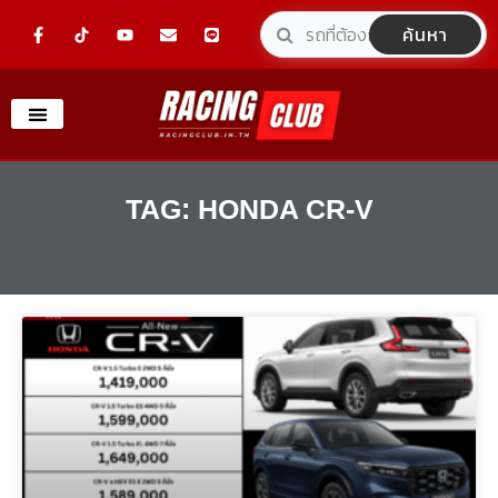
Skip
F
Y
E
L
ค้นหา
a
o
n
i
to
c
u
v
n
e
t
e
e
content
b
u
l
o
b
o
o
e
p
k
e
-
f
TAG: HONDA CR-V