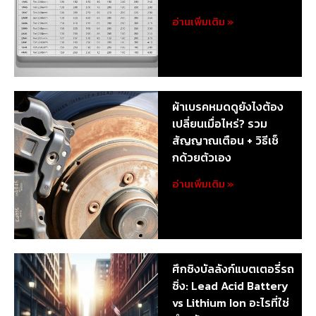
อ่านเพิ่มเติม »
ผ้าเบรคหมดดูยังไงต้อง
เปลี่ยนเมื่อไหร่? รวม
สัญญาณเตือน + วิธีเช็
กด้วยตัวเอง
อ่านเพิ่มเติม »
ศึกชิงบัลลังก์แบตเตอรี่รถ
ซิ่ง: Lead Acid Battery
vs Lithium Ion อะไรที่ใช่