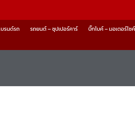
แบรนด์รถ
รถยนต์ – ซุปเปอร์คาร์
บิ๊กไบค์ – มอเตอร์ไซค