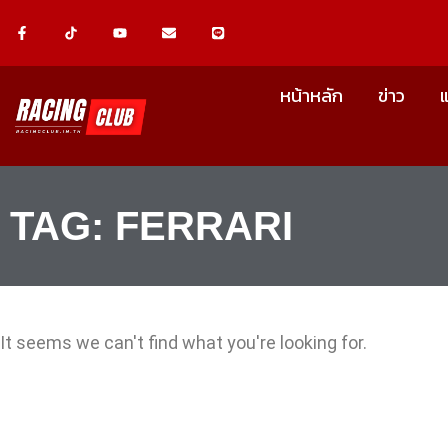
Skip
F
Y
E
L
a
o
n
i
c
u
v
n
to
e
t
e
e
b
u
l
content
o
b
o
หน้าหลัก
ข่าว
o
e
p
k
e
-
f
TAG: FERRARI
It seems we can't find what you're looking for.