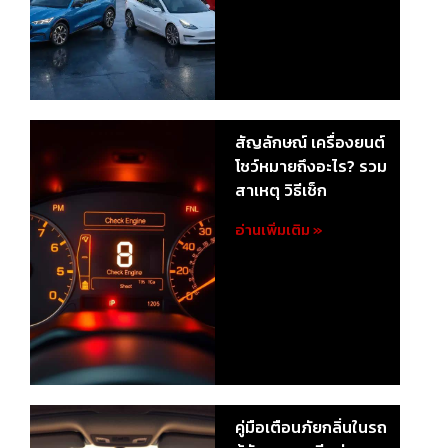
สัญลักษณ์ เครื่องยนต์
โชว์หมายถึงอะไร? รวม
สาเหตุ วิธีเช็ก
อ่านเพิ่มเติม »
คู่มือเตือนภัยกลิ่นในรถ