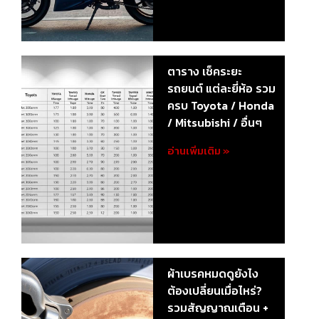
ตาราง เช็คระยะ
รถยนต์ แต่ละยี่ห้อ รวม
ครบ Toyota / Honda
/ Mitsubishi / อื่นๆ
อ่านเพิ่มเติม »
ผ้าเบรคหมดดูยังไง
ต้องเปลี่ยนเมื่อไหร่?
รวมสัญญาณเตือน +