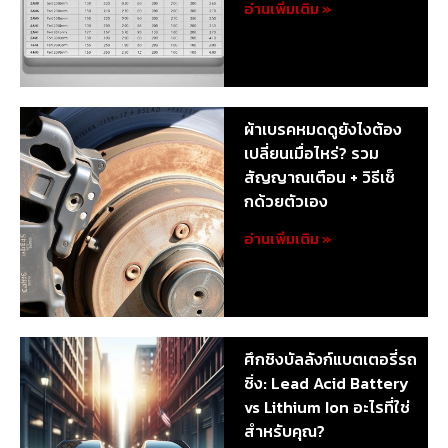
อ่านเพิ่มเติม »
ผ้าเบรคหมดดูยังไงต้อง
เปลี่ยนเมื่อไหร่? รวม
สัญญาณเตือน + วิธีเช็
กด้วยตัวเอง
อ่านเพิ่มเติม »
ศึกชิงบัลลังก์แบตเตอรี่รถ
ซิ่ง: Lead Acid Battery
vs Lithium Ion อะไรที่ใช่
สำหรับคุณ?