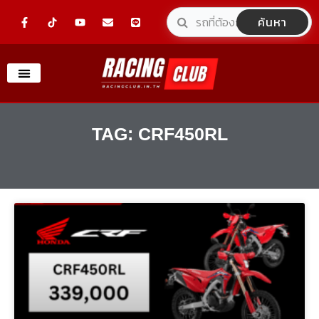
Skip
F
Y
E
L
ค้นหา
a
o
n
i
to
c
u
v
n
e
t
e
e
content
b
u
l
o
b
o
o
e
p
k
e
-
f
TAG: CRF450RL