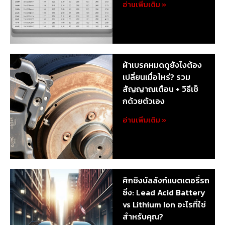
อ่านเพิ่มเติม »
ผ้าเบรคหมดดูยังไงต้อง
เปลี่ยนเมื่อไหร่? รวม
สัญญาณเตือน + วิธีเช็
กด้วยตัวเอง
อ่านเพิ่มเติม »
ศึกชิงบัลลังก์แบตเตอรี่รถ
ซิ่ง: Lead Acid Battery
vs Lithium Ion อะไรที่ใช่
สำหรับคุณ?