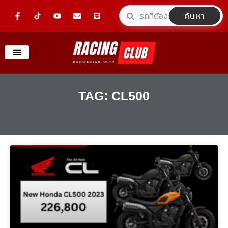
Skip
F
Y
E
L
ค้นหา
a
o
n
i
to
c
u
v
n
e
t
e
e
content
b
u
l
o
b
o
o
e
p
k
e
-
f
TAG: CL500