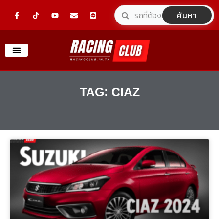
Skip
F
Y
E
L
ค้นหา
a
o
n
i
to
c
u
v
n
e
t
e
e
content
b
u
l
o
b
o
o
e
p
k
e
-
f
TAG: CIAZ