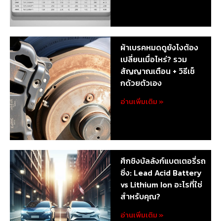
ผ้าเบรคหมดดูยังไงต้อง
เปลี่ยนเมื่อไหร่? รวม
สัญญาณเตือน + วิธีเช็
กด้วยตัวเอง
อ่านเพิ่มเติม »
ศึกชิงบัลลังก์แบตเตอรี่รถ
ซิ่ง: Lead Acid Battery
vs Lithium Ion อะไรที่ใช่
สำหรับคุณ?
อ่านเพิ่มเติม »