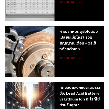
อ่านเพิ่มเติม »
ผ้าเบรคหมดดูยังไงต้อง
เปลี่ยนเมื่อไหร่? รวม
สัญญาณเตือน + วิธีเช็
กด้วยตัวเอง
อ่านเพิ่มเติม »
ศึกชิงบัลลังก์แบตเตอรี่รถ
ซิ่ง: Lead Acid Battery
vs Lithium Ion อะไรที่ใช่
สำหรับคุณ?