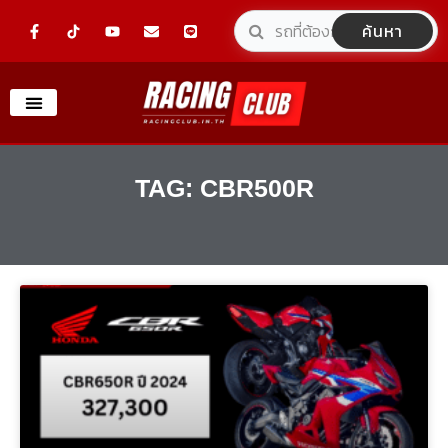
Skip
F
Y
E
L
ค้นหา
a
o
n
i
to
c
u
v
n
e
t
e
e
content
b
u
l
o
b
o
o
e
p
k
e
-
f
TAG: CBR500R