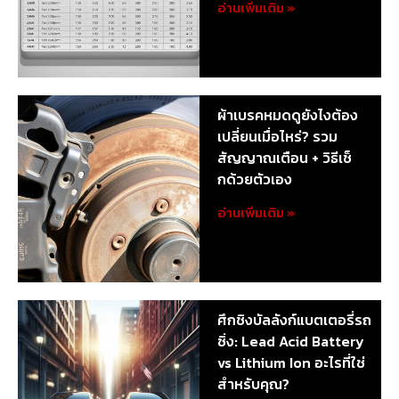
อ่านเพิ่มเติม »
ผ้าเบรคหมดดูยังไงต้อง
เปลี่ยนเมื่อไหร่? รวม
สัญญาณเตือน + วิธีเช็
กด้วยตัวเอง
อ่านเพิ่มเติม »
ศึกชิงบัลลังก์แบตเตอรี่รถ
ซิ่ง: Lead Acid Battery
vs Lithium Ion อะไรที่ใช่
สำหรับคุณ?