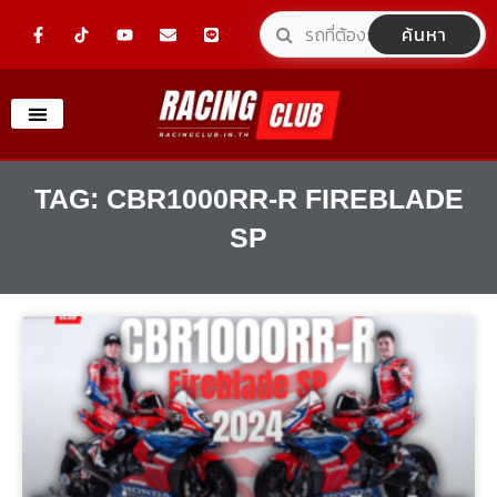
Skip
F
Y
E
L
ค้นหา
a
o
n
i
to
c
u
v
n
e
t
e
e
content
b
u
l
o
b
o
o
e
p
k
e
-
f
TAG: CBR1000RR-R FIREBLADE
SP