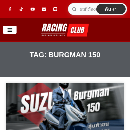
Skip
F
Y
E
L
ค้นหา
a
o
n
i
to
c
u
v
n
e
t
e
e
content
b
u
l
o
b
o
o
e
p
k
e
-
f
TAG: BURGMAN 150