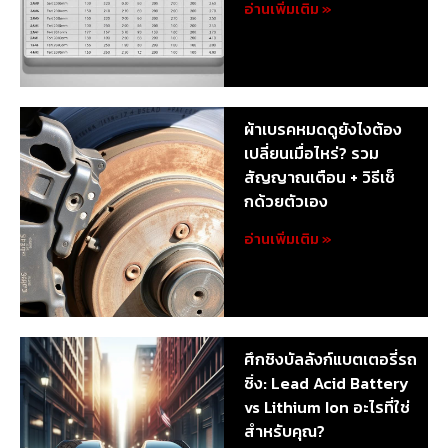
อ่านเพิ่มเติม »
ผ้าเบรคหมดดูยังไงต้อง
เปลี่ยนเมื่อไหร่? รวม
สัญญาณเตือน + วิธีเช็
กด้วยตัวเอง
อ่านเพิ่มเติม »
ศึกชิงบัลลังก์แบตเตอรี่รถ
ซิ่ง: Lead Acid Battery
vs Lithium Ion อะไรที่ใช่
สำหรับคุณ?