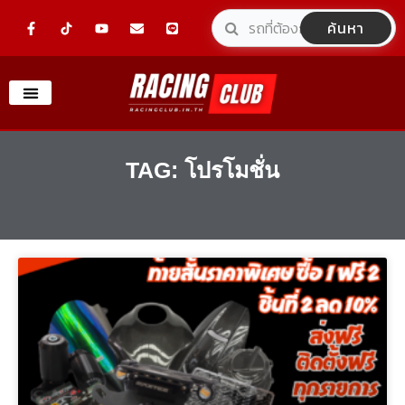
Skip
F
Y
E
L
ค้นหา
a
o
n
i
to
c
u
v
n
e
t
e
e
content
b
u
l
o
b
o
o
e
p
k
e
-
f
TAG: โปรโมชั่น