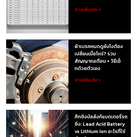
อ่านเพิ่มเติม »
ผ้าเบรคหมดดูยังไงต้อง
เปลี่ยนเมื่อไหร่? รวม
สัญญาณเตือน + วิธีเช็
กด้วยตัวเอง
อ่านเพิ่มเติม »
ศึกชิงบัลลังก์แบตเตอรี่รถ
ซิ่ง: Lead Acid Battery
vs Lithium Ion อะไรที่ใช่