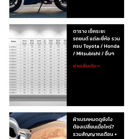
ตาราง เช็คระยะ
รถยนต์ แต่ละยี่ห้อ รวม
ครบ Toyota / Honda
/ Mitsubishi / อื่นๆ
อ่านเพิ่มเติม »
ผ้าเบรคหมดดูยังไง
ต้องเปลี่ยนเมื่อไหร่?
รวมสัญญาณเตือน +