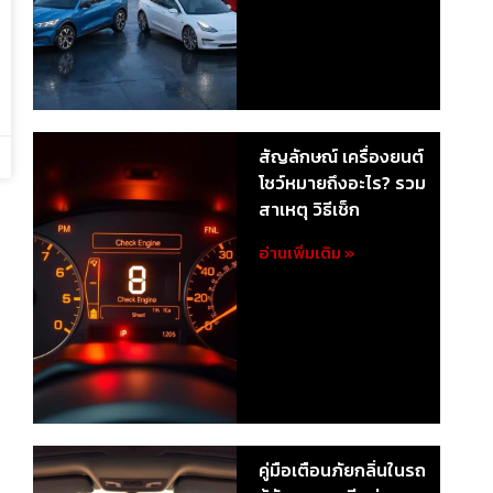
สัญลักษณ์ เครื่องยนต์
โชว์หมายถึงอะไร? รวม
สาเหตุ วิธีเช็ก
อ่านเพิ่มเติม »
คู่มือเตือนภัยกลิ่นในรถ