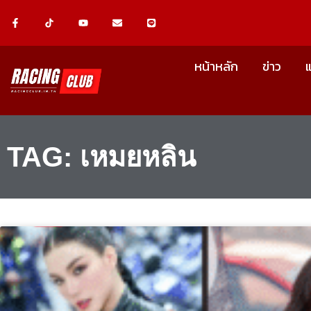
Skip
F
Y
E
L
a
o
n
i
c
u
v
n
to
e
t
e
e
b
u
l
content
o
b
o
หน้าหลัก
ข่าว
o
e
p
k
e
-
f
TAG: เหมยหลิน