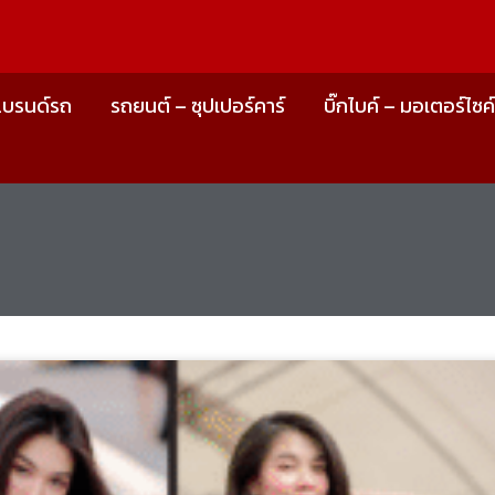
แบรนด์รถ
รถยนต์ – ซุปเปอร์คาร์
บิ๊กไบค์ – มอเตอร์ไซค