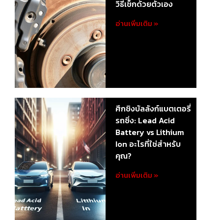
วิธีเช็กด้วยตัวเอง
อ่านเพิ่มเติม »
ศึกชิงบัลลังก์แบตเตอรี่
รถซิ่ง: Lead Acid
Battery vs Lithium
Ion อะไรที่ใช่สำหรับ
คุณ?
อ่านเพิ่มเติม »