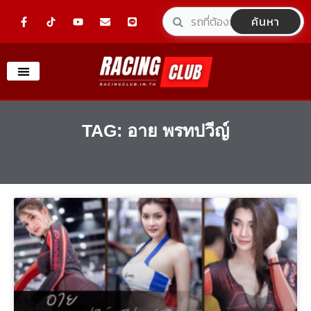
Skip
F
Y
E
L
ค้นหา
a
o
n
i
to
c
u
v
n
e
t
e
e
content
b
u
l
o
b
o
o
e
p
k
e
-
f
TAG: อาย พรทปวีญ์