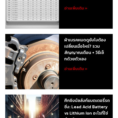
อ่านเพิ่มเติม »
ผ้าเบรคหมดดูยังไงต้อง
เปลี่ยนเมื่อไหร่? รวม
สัญญาณเตือน + วิธีเช็
กด้วยตัวเอง
อ่านเพิ่มเติม »
ศึกชิงบัลลังก์แบตเตอรี่รถ
ซิ่ง: Lead Acid Battery
vs Lithium Ion อะไรที่ใช่