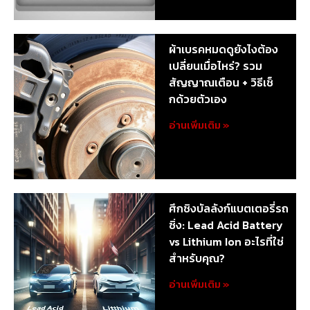
ผ้าเบรคหมดดูยังไงต้อง
เปลี่ยนเมื่อไหร่? รวม
สัญญาณเตือน + วิธีเช็
กด้วยตัวเอง
อ่านเพิ่มเติม »
ศึกชิงบัลลังก์แบตเตอรี่รถ
ซิ่ง: Lead Acid Battery
vs Lithium Ion อะไรที่ใช่
สำหรับคุณ?
อ่านเพิ่มเติม »