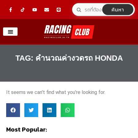
Skip
F
Y
E
L
ค้นหา
a
o
n
i
to
c
u
v
n
e
t
e
e
content
b
u
l
o
b
o
o
e
p
k
e
-
f
TAG: คํานวณค่างวดรถ HONDA
It seems we can't find what you're looking for.
Most Popular: