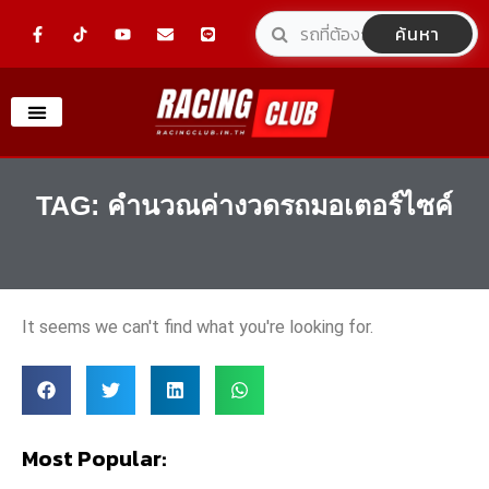
Skip
F
Y
E
L
ค้นหา
a
o
n
i
to
c
u
v
n
e
t
e
e
content
b
u
l
o
b
o
o
e
p
k
e
-
f
TAG: คํานวณค่างวดรถมอเตอร์ไซค์
It seems we can't find what you're looking for.
Most Popular: