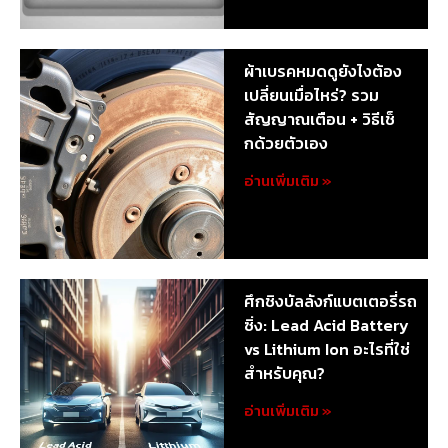
ผ้าเบรคหมดดูยังไงต้อง
เปลี่ยนเมื่อไหร่? รวม
สัญญาณเตือน + วิธีเช็
กด้วยตัวเอง
อ่านเพิ่มเติม »
ศึกชิงบัลลังก์แบตเตอรี่รถ
ซิ่ง: Lead Acid Battery
vs Lithium Ion อะไรที่ใช่
สำหรับคุณ?
อ่านเพิ่มเติม »