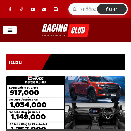
Skip
F
Y
E
L
ค้นหา
a
o
n
i
to
c
u
v
n
e
t
e
e
content
b
u
l
o
b
o
o
e
p
k
e
-
f
Isuzu