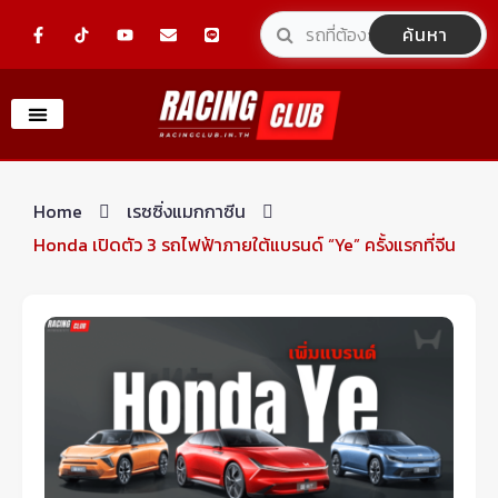
Skip
F
Y
E
L
ค้นหา
a
o
n
i
to
c
u
v
n
e
t
e
e
content
b
u
l
o
b
o
o
e
p
k
e
-
f
Home
เรซซิ่งแมกกาซีน
Honda เปิดตัว 3 รถไฟฟ้าภายใต้แบรนด์ “Ye” ครั้งแรกที่จีน