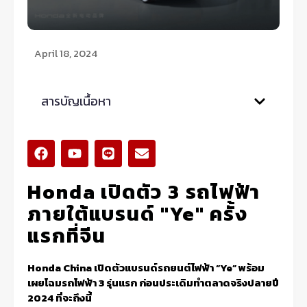
April 18, 2024
สารบัญเนื้อหา
F
Y
L
E
a
o
i
n
c
u
n
v
Honda เปิดตัว 3 รถไฟฟ้า
e
t
e
e
b
u
l
ภายใต้แบรนด์ "Ye" ครั้ง
o
b
o
o
e
p
แรกที่จีน
k
e
Honda China เปิดตัวแบรนด์รถยนต์ไฟฟ้า “Ye” พร้อม
เผยโฉมรถไฟฟ้า 3 รุ่นแรก ก่อนประเดิมทำตลาดจริงปลายปี
2024 ที่จะถึงนี้