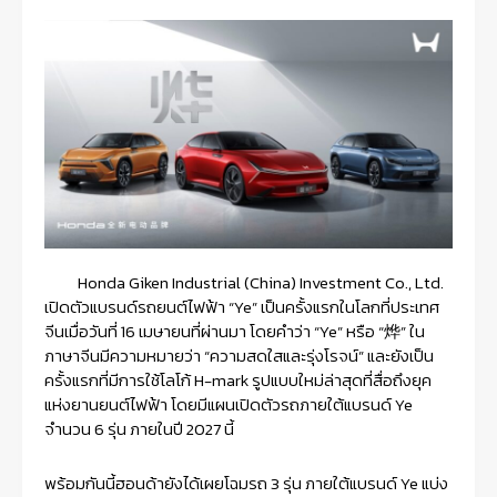
Honda Giken Industrial (China) Investment Co., Ltd.
เปิดตัวแบรนด์รถยนต์ไฟฟ้า “Ye” เป็นครั้งแรกในโลกที่ประเทศ
จีนเมื่อวันที่ 16 เมษายนที่ผ่านมา โดยคำว่า “Ye” หรือ “烨” ใน
ภาษาจีนมีความหมายว่า “ความสดใสและรุ่งโรจน์” และยังเป็น
ครั้งแรกที่มีการใช้โลโก้ H-mark รูปแบบใหม่ล่าสุดที่สื่อถึงยุค
แห่งยานยนต์ไฟฟ้า โดยมีแผนเปิดตัวรถภายใต้แบรนด์ Ye
จำนวน 6 รุ่น ภายในปี 2027 นี้
พร้อมกันนี้ฮอนด้ายังได้เผยโฉมรถ 3 รุ่น ภายใต้แบรนด์ Ye แบ่ง