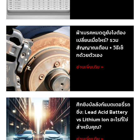
ผ้าเบรคหมดดูยังไงต้อง
เปลี่ยนเมื่อไหร่? รวม
สัญญาณเตือน + วิธีเช็
กด้วยตัวเอง
อ่านเพิ่มเติม »
ศึกชิงบัลลังก์แบตเตอรี่รถ
ซิ่ง: Lead Acid Battery
vs Lithium Ion อะไรที่ใช่
สำหรับคุณ?
อ่านเพิ่มเติม »