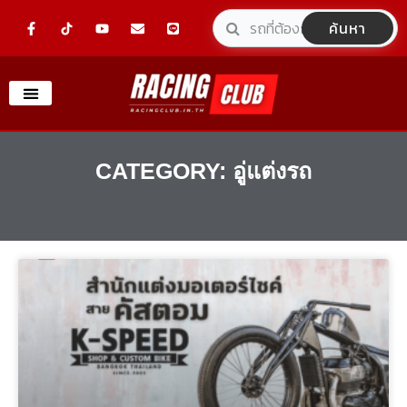
Skip
F
Y
E
L
ค้นหา
a
o
n
i
to
c
u
v
n
e
t
e
e
content
b
u
l
o
b
o
o
e
p
k
e
-
f
CATEGORY: อู่แต่งรถ