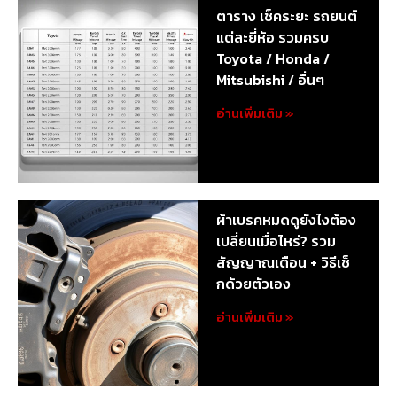
ตาราง เช็คระยะ รถยนต์
แต่ละยี่ห้อ รวมครบ
Toyota / Honda /
Mitsubishi / อื่นๆ
อ่านเพิ่มเติม »
ผ้าเบรคหมดดูยังไงต้อง
เปลี่ยนเมื่อไหร่? รวม
สัญญาณเตือน + วิธีเช็
กด้วยตัวเอง
อ่านเพิ่มเติม »