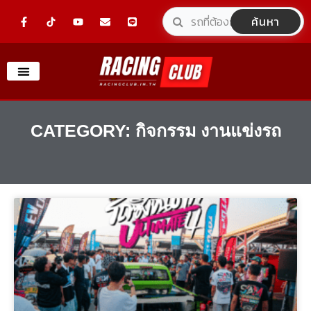
Skip
F
Y
E
L
ค้นหา
a
o
n
i
to
c
u
v
n
e
t
e
e
content
b
u
l
o
b
o
o
e
p
k
e
-
f
CATEGORY: กิจกรรม งานแข่งรถ