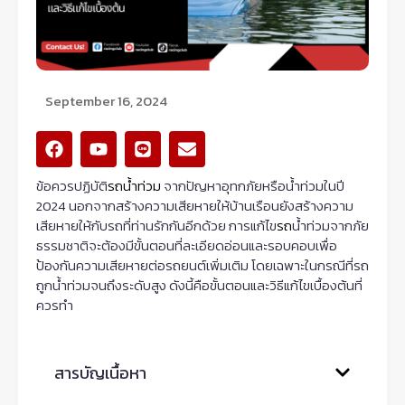
September 16, 2024
F
Y
L
E
a
o
i
n
c
u
n
v
ข้อควรปฏิบัติ
รถน้ำท่วม
จากปัญหาอุทกภัยหรือน้ำท่วมในปี
e
t
e
e
2024 นอกจากสร้างความเสียหายให้บ้านเรือนยังสร้างความ
b
u
l
เสียหายให้กับรถที่ท่านรักกันอีกด้วย การแก้ไข
รถ
น้ำท่วมจากภัย
o
b
o
o
e
p
ธรรมชาติจะต้องมีขั้นตอนที่ละเอียดอ่อนและรอบคอบเพื่อ
k
e
ป้องกันความเสียหายต่อรถยนต์เพิ่มเติม โดยเฉพาะในกรณีที่รถ
ถูกน้ำท่วมจนถึงระดับสูง ดังนี้คือขั้นตอนและวิธีแก้ไขเบื้องต้นที่
ควรทำ
สารบัญเนื้อหา