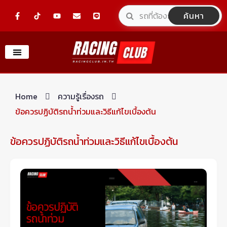
Skip
F
Y
E
L
ค้นหา
a
o
n
i
to
c
u
v
n
e
t
e
e
content
b
u
l
o
b
o
o
e
p
k
e
-
f
Home
ความรู้เรื่องรถ
ข้อควรปฏิบัติรถน้ำท่วมและวิธีแก้ไขเบื้องต้น
ข้อควรปฏิบัติรถน้ำท่วมและวิธีแก้ไขเบื้องต้น