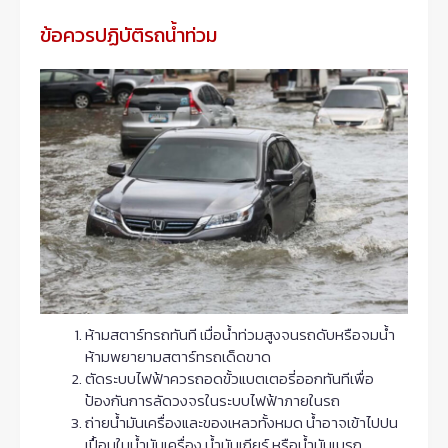
ข้อควรปฏิบัติรถน้ำท่วม
ห้ามสตาร์ทรถทันที เมื่อน้ำท่วมสูงจนรถดับหรือจมน้ำ
ห้ามพยายามสตาร์ทรถเด็ดขาด
ตัดระบบไฟฟ้าควรถอดขั้วแบตเตอรี่ออกทันทีเพื่อ
ป้องกันการลัดวงจรในระบบไฟฟ้าภายในรถ
ถ่ายน้ำมันเครื่องและของเหลวทั้งหมด น้ำอาจเข้าไปปน
เปื้อนในน้ำมันเครื่อง น้ำมันเกียร์ หรือน้ำมันเบรก