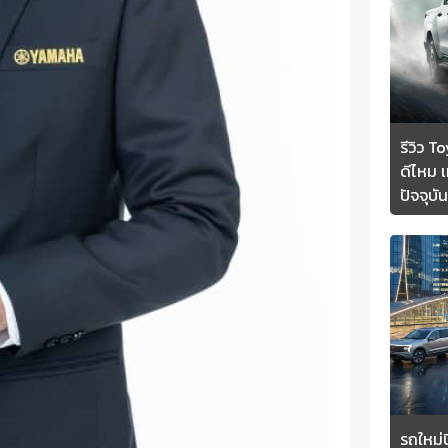
รีวิว 
ดีไหม เ
ปัจจุบัน
รถใหม่ปี