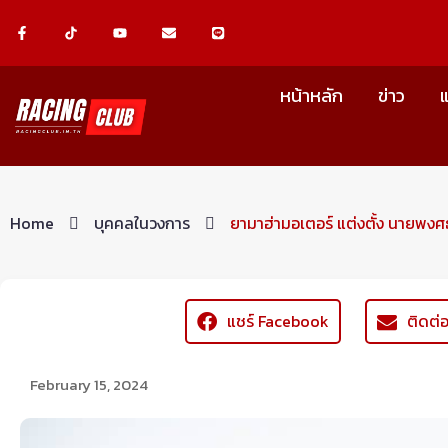
Skip
F
Y
E
L
a
o
n
i
c
u
v
n
to
e
t
e
e
b
u
l
content
o
b
o
หน้าหลัก
ข่าว
o
e
p
k
e
-
f
Home
บุคคลในวงการ
ยามาฮ่ามอเตอร์ แต่งตั้ง นายพง
แชร์ Facebook
ติดต
February 15, 2024