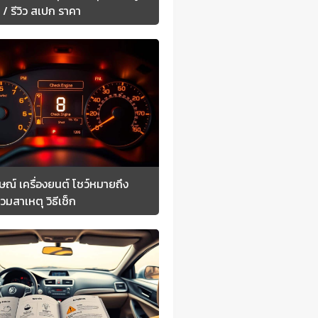
อ / รีวิว สเปก ราคา
ษณ์ เครื่องยนต์ โชว์หมายถึง
วมสาเหตุ วิธีเช็ก