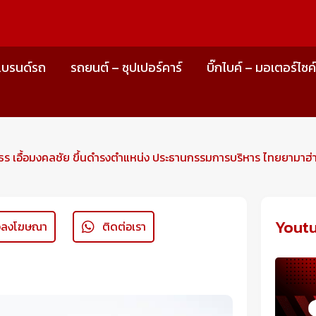
แบรนด์รถ
รถยนต์ – ซุปเปอร์คาร์
บิ๊กไบค์ – มอเตอร์ไซค
ศธร เอื้อมงคลชัย ขึ้นดำรงตำแหน่ง ประธานกรรมการบริหาร ไทยยามาฮ่
Yout
่อลงโฆษณา
ติดต่อเรา